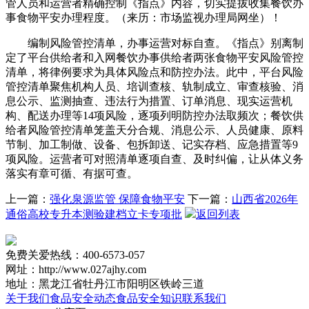
管人员和运营者精确控制《指点》内容，切实提拔收集餐饮办
事食物平安办理程度。（来历：市场监视办理局网坐）！
编制风险管控清单，办事运营对标自查。《指点》别离制
定了平台供给者和入网餐饮办事供给者两张食物平安风险管控
清单，将律例要求为具体风险点和防控办法。此中，平台风险
管控清单聚焦机构人员、培训查核、轨制成立、审查核验、消
息公示、监测抽查、违法行为措置、订单消息、现实运营机
构、配送办理等14项风险，逐项列明防控办法取频次；餐饮供
给者风险管控清单笼盖天分合规、消息公示、人员健康、原料
节制、加工制做、设备、包拆卸送、记实存档、应急措置等9
项风险。运营者可对照清单逐项自查、及时纠偏，让从体义务
落实有章可循、有据可查。
上一篇：
强化泉源监管 保障食物平安
下一篇：
山西省2026年
通俗高校专升本测验建档立卡专项批
返回列表
免费关爱热线：400-6573-057
网址：http://www.027ajhy.com
地址：黑龙江省牡丹江市阳明区铁岭三道
关于我们
食品安全动态
食品安全知识
联系我们