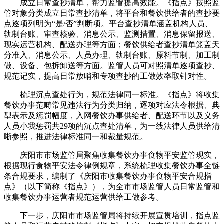
成立日常查抄清单，帮力监管提高效能。《指点》按照监
管对象分类成立日常查抄清单，将平台和餐饮供给者的查抄要
点逐项列明为“是/否”判断项。平台查抄清单涵盖机构人员、
轨制台账、审查核验、消息公示、监测措置、消息保留报送、
现实运营机构、配送办理等方面；餐饮供给者查抄清单笼盖天
分准入、消息公示、人员办理、轨制台账、原料节制、加工制
做、设备、包拆卸送等方面。监管人员可对照清单逐项查抄、
规范记实，提高日常放哨和专项查抄的工做效率取针对性。
梳理沉点查处行为，规范法律同一标准。《指点》将收集
餐饮办事范畴常见违法行为分类归纳，逐项对应法令根据、典
型表示及惩罚幅度，入网餐饮办事供给者、配送环节以及义务
人员小我惩罚共29项的沉点查处清单，为一线法律人员供给清
晰参照，推进法律标准同一和裁量规范。
庆阳市市场监管局聚焦收集餐饮办事食物平安监管现实，
根据现行食物平安法令律例规章，系统梳理收集餐饮办事全链
条合规要求，编制了《庆阳市收集餐饮办事食物平安合规指
点》（以下简称《指点》），为全市市场监管人员日常监管和
收集餐饮办事运营者规范运营供给工做参考。
下一步，庆阳市市场监管局将持续开展宣贯培训，指点监