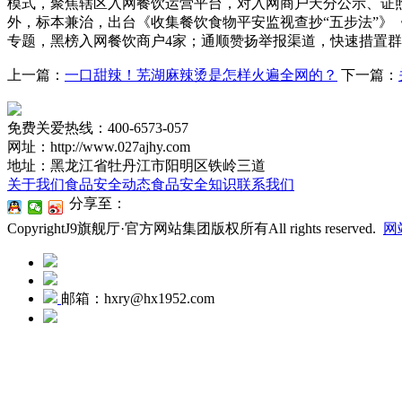
模式，聚焦辖区入网餐饮运营平台，对入网商户天分公示、证
外，标本兼治，出台《收集餐饮食物平安监视查抄“五步法”》《
专题，黑榜入网餐饮商户4家；通顺赞扬举报渠道，快速措置
上一篇：
一口甜辣！芜湖麻辣烫是怎样火遍全网的？
下一篇：
免费关爱热线：400-6573-057
网址：http://www.027ajhy.com
地址：黑龙江省牡丹江市阳明区铁岭三道
关于我们
食品安全动态
食品安全知识
联系我们
分享至：
CopyrightJ9旗舰厅·官方网站集团版权所有All rights reserved.
网
邮箱：hxry@hx1952.com