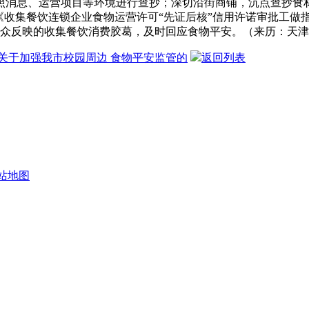
照消息、运营项目等环境进行查抄；深切沿街商铺，沉点查抄食
收集餐饮连锁企业食物运营许可“先证后核”信用许诺审批工做指
群众反映的收集餐饮消费胶葛，及时回应食物平安。（来历：天
关于加强我市校园周边 食物平安监管的
返回列表
站地图