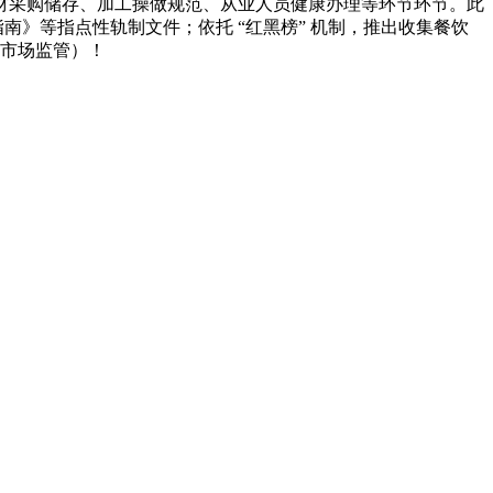
材采购储存、加工操做规范、从业人员健康办理等环节环节。此
南》等指点性轨制文件；依托 “红黑榜” 机制，推出收集餐饮
津市场监管）！