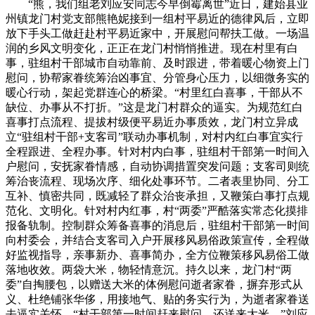
“熊，我们组老刘应安同志今早倒霉离世”近日，建始县业
州镇龙门村党支部熊艳妮接到一组村平易近的德律风后，立即
放下手头工做赶赴村平易近家中，开展慰问帮扶工做。一场温
润的乡风文明变化，正正在龙门村悄悄推进。现在村里有白
事，驻组村干部城市自动靠前、及时跟进，带着暖心物资上门
慰问，协帮家眷统筹治凶事宜、分管身心压力，以细微务实的
暖心行动，架起党群连心的桥梁。“村里红白喜事，干部从不
缺位、办事从不打折。”这是龙门村群众的逼实。为规范红白
喜事打点流程、提拔村级便平易近办事质效，龙门村立异成
立“驻组村干部+支客司”联动办事机制，对村内红白事宜实行
全程跟进、全程办事。针对村内白事，驻组村干部第一时间入
户慰问，安抚家眷情感，自动协调措置突发问题；支客司则统
筹治丧流程、现场次序、细化处事环节。二者表里协同、分工
互补、慎密共同，既减轻了群众治丧承担，又鞭策白事打点规
范化、文明化。针对村内红事，村“两委”严酷落实常态化摸排
报备轨制。控制群众筹备喜事的消息后，驻组村干部第一时间
向村委会，并结合支客司入户开展移风易俗政策宣传，全程做
好监视指导，亲事新办、喜事简办，全方位鞭策移风易俗工做
落地收效。两袋大米，物轻情意沉。持久以来，龙门村“两
委”自掏腰包，以赠送大米的体例慰问逝者家眷，摒弃形式从
义、杜绝铺张华侈，用接地气、贴的务实行为，为逝者家眷送
去逼实关怀。“村干部第一时间赶来慰问，还送来大米，”刘应