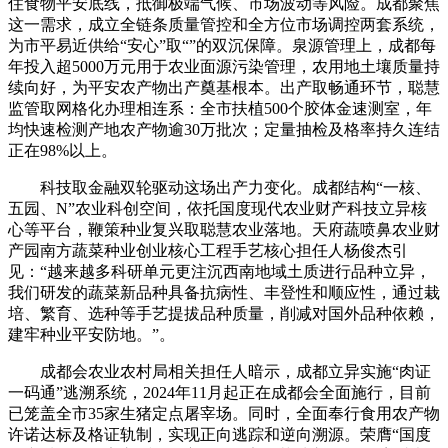
住食物平安底线，抵御极端气候、市场波动等风险。成都聚焦
这一需求，成立全链条质量管控和全方位市场调控两套系统，
为市平易近供给“安心”取“”的双沉保障。泉源管理上，成都每
年投入超5000万元用于农业面源污染管理，农用地土壤质量持
续向好，为平安农产物出产奠基根本。出产取畅通环节，聪慧
监管取网格化办理相连系：全市扶植500个胶体金速测室，年
均快速检测产地农产物逾30万批次；定量抽检及格率持久连结
正在98%以上。
科技取金融双轮驱动这场出产力变化。成都结构“一核、
五园、N”农业科创空间，依托国度现代农业财产科技立异核
心等平台，鞭策种业复兴取聪慧农业落地。天府蔬喷鼻农业财
产园南方蔬菜种业创业核心工程手艺核心担任人杨俊杰引
见：“越来越多科研单元更注沉西南地域土质进行品种立异，
我们研发的蔬菜新品种具备抗病性、丰登性和顺应性，通过栽
培、繁育、选种等手艺提拔品种质量，削减对国外品种依赖，
建牢种业平安防地。”。
成都会农业农村局相关担任人暗示，成都立异实施“肉证
一码通”逃溯系统，2024年11月起正在成都会全面施行，目前
已笼盖全市35家生猪定点屠宰场。同时，全面奉行食用农产物
许诺达标及格证轨制，实现正向逃踪和逆向溯源。荣膺“国度