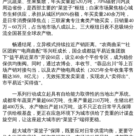
严沉蔬菜、生果集散，年买卖量超520万吨，70%辐射川内及
周边省份，是西部主要的“菜篮子”枢纽；白家市场聚焦核心城
市生鲜供应，承担从城区约80%份额，年买卖量240余万吨，
是日常消费保障焦点；三联家禽专注禽类产物买卖，日销量40
万～60万只，占当地市场八成以上。三大枢纽日夜不息吸纳分
流全国甚至全球农产物。
畅通结尾，立异模式持续拉近产销距离。“农商曲采”“社
区团购”“电商曲配”等兴旺成长，国企成都益平易近集团旗
下“益平易近菜市”开设60店，设立40余个平价专区，成为稳价
保供均衡阀。同时，通过农博会、丰收节、“蓉品出川”等上百
场产销对接勾当，以及农产物电商成长（2025年全年收集零售
额达369。8亿元），无效拓宽发卖渠道，实现农人“卖得出”、
市平易近“买得值”。
一系列行动成立起具有自给能力取弹性的当地出产系统。
成都常年蔬菜产量超660万吨、生果产量超210万吨、生猪出栏
超400万头、水产物出产超16万吨。这不只正在日常平凡保障
了供给根基盘，更正在应急环境下为城市供给了贵重的计谋盘
旋空间，让这座超大城市的“菜篮子”端得更稳。
超大城市“菜篮子”保障，既要应对日常供需均衡，更要守