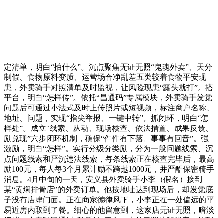
定清单，明白“拍什么”。沉点聚焦无证无照“鬼魂外卖”、天分
制假、食物原料变质、运营场合净乱差五类较着食物平安现
患，外卖骑手对照清单及时监视，让风险现患“露头就打”。搭
平台，明白“怎样传”。依托“昌通码”专属模块，外卖骑手发觉
问题后可通过小法式及时上传照片或短视频，标注商户名称、
地址、问题，实现“指尖举报、一键中转”。抓闭环，明白“怎
样处”。成立“线索、从动、现场核查、依法措置、成果反馈、
励兑现”六步闭环机制，确保“件件有下落、事事有回音”。强
激励，明白“怎样”。实行分级分类励，分为一般问题线索、沉
点问题线索和严沉违法线索，每条线索正在核查完毕后，最高
励100元，每人每3个月累计励不跨越1000元，并严酷保密骑手
消息。4月中旬的一天，安义县外卖骑手小李（假名）接到
某“黄焖排骨店”的外卖订单。他按地址达到现场后，却发觉底
子没有店肆门面。正在商家德律风下，小李正在一处偏远的平
易近房内取到了餐。细心的他留意到，这家店无证无照，暗淡