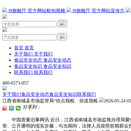
J9旗舰厅·官方网站航拍视频
J9旗舰厅·官方网站宣传片
首页
首页
关于我们
关于我们
食品安全动态
食品安全动态
食品安全知识
食品安全知识
联系我们
联系我们
400-6573-057
关于我们
食品安全动态
食品安全知识
联系我们
江西省南城县市场监管局“你点我检、你送我检
2026-05-24 05
分享到：
中国质量旧事网讯 近日，江西省南城县市场监视办理局聚焦
管、公开通明的现实步履，勾当期间，法律人员按照前期群众