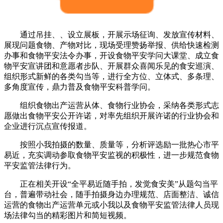
通过吊挂、、设立展板，开展示场征询、发放宣传材料、
展现问题食物、产物对比，现场受理赞扬举报、供给快速检测
办事和食物平安法令办事，开设食物平安学问大课堂、成立食
物平安宣讲团和意愿者步队、开展群众喜闻乐见的食安巡演、
组织形式新鲜的各类勾当等，进行全方位、立体式、多条理、
多角度宣传，鼎力普及食物平安科普学问。
组织食物出产运营从体、食物行业协会，采纳各类形式志
愿做出食物平安公开许诺，对率先组织开展许诺的行业协会和
企业进行沉点宣传报道。
按照小我拍摄的数量、质量等，分析评选励一批热心市平
易近，充实调动参取食物平安监视的积极性，进一步规范食物
平安监管法律行为。
正在相关开设“全平易近随手拍，发觉食安美”从题勾当平
台，普遍带动社会，随手拍摄身边办理规范、店面整洁、诚信
运营的食物出产运营单元或小我以及食物平安监管法律人员现
场法律勾当的精彩图片和简短视频。