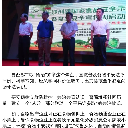
要凸起“”取“德治”并举这个焦点，宣教普及食物平安法令
律例、科学常知、应急学问和价值取向，出力提拔全平易近尚
德守法认识。
要安稳树立群防群控、共治共管认识，普遍堆积社回历
量，建立一个“从导，部分联动，全平易近参取”的共治款式。
如，食物出产企业可正在食物包拆上，食物畅通企业正在
小票上，餐饮食物企业正在餐饮单元量化分级消息公示牌或小
票上，环绕“食物平安我许诺我担任”勾当从体，自动许诺包罗