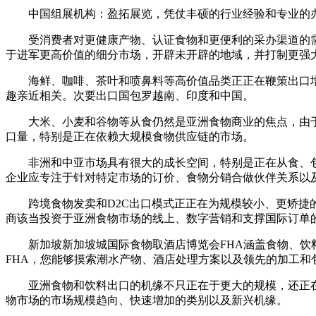
中国组展机构：盈拓展览，凭仗丰硕的行业经验和专业的办
受消费者对更健康产物、认证食物和更便利的采办渠道的需
于进军更高价值的细分市场，开辟未开辟的地域，并打制更强
海鲜、咖啡、茶叶和喷鼻料等高价值品类正正在鞭策出口增
趣亲近相关。次要出口国包罗越南、印度和中国。
大米、小麦和谷物等从食仍然是亚洲食物商业的焦点，由于
口量，特别是正在依赖大规模食物供应链的市场。
非洲和中亚市场具有很大的成长空间，特别是正在从食、包
企业应专注于针对特定市场的订价、食物分销合做伙伴关系以
跨境食物发卖和D2C出口模式正正在为规模较小、更矫捷的
商该当投资于亚洲食物市场的线上、数字营销和支撑国际订单
新加坡新加坡城国际食物取酒店博览会FHA涵盖食物、饮料
FHA，您能够摸索潮水产物、酒店处理方案以及领先的加工
亚洲食物和饮料出口的机缘不只正在于更大的规模，还正在
物市场的市场规模趋向、快速增加的类别以及新兴机缘。