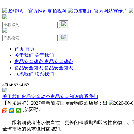
J9旗舰厅·官方网站航拍视频
J9旗舰厅·官方网站宣传片
首页
首页
关于我们
关于我们
食品安全动态
食品安全动态
食品安全知识
食品安全知识
联系我们
联系我们
400-6573-057
关于我们
食品安全动态
食品安全知识
联系我们
【盈拓展览】2027年新加坡国际食物取酒店展：出
2026-06-0
分享到：
跟着消费者逃求便当性、更长的保质期和即食性食物，加工
全球市场的需求也日益增加。