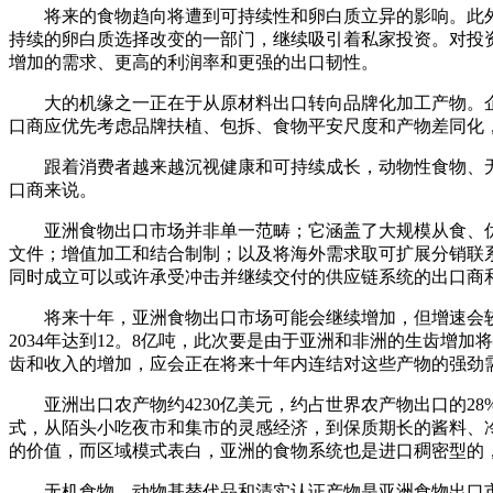
将来的食物趋向将遭到可持续性和卵白质立异的影响。此外
持续的卵白质选择改变的一部门，继续吸引着私家投资。对投
增加的需求、更高的利润率和更强的出口韧性。
大的机缘之一正在于从原材料出口转向品牌化加工产物。企
口商应优先考虑品牌扶植、包拆、食物平安尺度和产物差同化
跟着消费者越来越沉视健康和可持续成长，动物性食物、无
口商来说。
亚洲食物出口市场并非单一范畴；它涵盖了大规模从食、优
文件；增值加工和结合制制；以及将海外需求取可扩展分销联
同时成立可以或许承受冲击并继续交付的供应链系统的出口商
将来十年，亚洲食物出口市场可能会继续增加，但增速会较为暖和
2034年达到12。8亿吨，此次要是由于亚洲和非洲的生齿
齿和收入的增加，应会正在将来十年内连结对这些产物的强劲
亚洲出口农产物约4230亿美元，约占世界农产物出口的2
式，从陌头小吃夜市和集市的灵感经济，到保质期长的酱料、
的价值，而区域模式表白，亚洲的食物系统也是进口稠密型的
无机食物、动物基替代品和清实认证产物是亚洲食物出口市