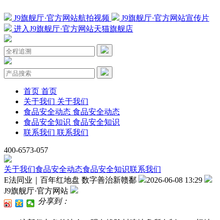
J9旗舰厅·官方网站航拍视频
J9旗舰厅·官方网站宣传片
进入J9旗舰厅·官方网站天猫旗舰店
首页
首页
关于我们
关于我们
食品安全动态
食品安全动态
食品安全知识
食品安全知识
联系我们
联系我们
400-6573-057
关于我们
食品安全动态
食品安全知识
联系我们
E法同业｜百年红地盘 数字善治新赣鄱
2026-06-08 13:29
J9旗舰厅·官方网站
分享到：