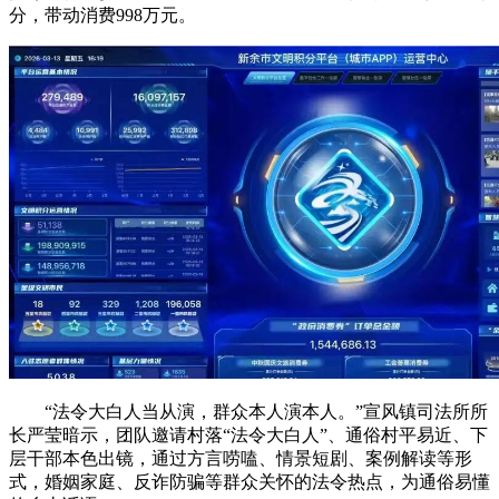
分，带动消费998万元。
“法令大白人当从演，群众本人演本人。”宣风镇司法所所
长严莹暗示，团队邀请村落“法令大白人”、通俗村平易近、下
层干部本色出镜，通过方言唠嗑、情景短剧、案例解读等形
式，婚姻家庭、反诈防骗等群众关怀的法令热点，为通俗易懂