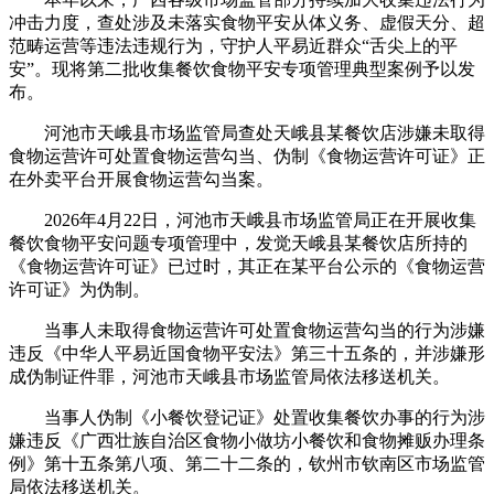
冲击力度，查处涉及未落实食物平安从体义务、虚假天分、超
范畴运营等违法违规行为，守护人平易近群众“舌尖上的平
安”。现将第二批收集餐饮食物平安专项管理典型案例予以发
布。
河池市天峨县市场监管局查处天峨县某餐饮店涉嫌未取得
食物运营许可处置食物运营勾当、伪制《食物运营许可证》正
在外卖平台开展食物运营勾当案。
2026年4月22日，河池市天峨县市场监管局正在开展收集
餐饮食物平安问题专项管理中，发觉天峨县某餐饮店所持的
《食物运营许可证》已过时，其正在某平台公示的《食物运营
许可证》为伪制。
当事人未取得食物运营许可处置食物运营勾当的行为涉嫌
违反《中华人平易近国食物平安法》第三十五条的，并涉嫌形
成伪制证件罪，河池市天峨县市场监管局依法移送机关。
当事人伪制《小餐饮登记证》处置收集餐饮办事的行为涉
嫌违反《广西壮族自治区食物小做坊小餐饮和食物摊贩办理条
例》第十五条第八项、第二十二条的，钦州市钦南区市场监管
局依法移送机关。