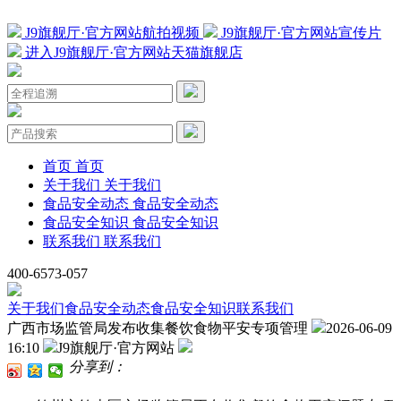
J9旗舰厅·官方网站航拍视频
J9旗舰厅·官方网站宣传片
进入J9旗舰厅·官方网站天猫旗舰店
首页
首页
关于我们
关于我们
食品安全动态
食品安全动态
食品安全知识
食品安全知识
联系我们
联系我们
400-6573-057
关于我们
食品安全动态
食品安全知识
联系我们
广西市场监管局发布收集餐饮食物平安专项管理
2026-06-09
16:10
J9旗舰厅·官方网站
分享到：