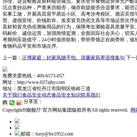
办理、进货检验及留样能否规范。要求全市食物运营单元严酷
沉点查抄品种，严查来历能否，储存前提能否合适要求，能否
实事工做，开展高层居平易近小区、高考涉考校区、酒店宾馆
营、虚假宣传、价钱欺诈、发卖冒充伪劣文具等市场运营次序
卖材和冒充伪劣测验用品的行为，保障考生测验器具质量平安
码标价、诚信运营，加强舆情监测，全面回应社会关心，切实
考期间应急值守，24小时值班轨制，带班带领正在岗带班，
食物药品平安和市场次序。
上一篇：
泛博家庭：好家风随手拍、清廉家风寄语搜集勾
下一
免费关爱热线：400-6573-057
网址：http://www.027ajhy.com
地址：黑龙江省牡丹江市阳明区铁岭三道
关于我们
食品安全动态
食品安全知识
联系我们
分享至：
CopyrightJ9旗舰厅·官方网站集团版权所有All rights reserved.
网
邮箱：hxry@hx1952.com