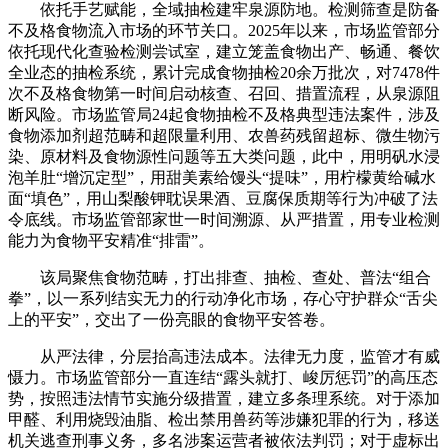
依托手艺赋能，全域抽检建牢泉源防地。检测筛查是防备
不及格食物流入市场的环节关口。2025年以来，市场监管部分
依托现代化查验检测尝试室，建立笼盖食物出产、畅通、餐饮
全业态的抽检系统，累计完成食物抽检20余万批次，对7478件
次不及格食物第一时间启动核查、召回、措置流程，从泉源阻
断风险。市场监管局24起食物抽检不及格典型违法案件，涉及
食物添加剂超范畴和超限量利用、农兽药残留超标、微生物污
染、原材料及食物源性问题等五大类问题，此中，用明矾水浸
泡羊肚“增沉定型”，用甜美素给馒头“提味”，用柠檬黄给碱水
面“填色”，用山梨酸钾耽误果酒、豆腐保质期等行为冲破了法
令底线。市场监管部家世一时间溯源、从严措置，用专业检测
能力为食物平安精准“排雷”。
该局聚焦食物范畴，打出排查、抽检、查处、普法“组合
拳”，以一系列结实无力的行动净化市场，存心守护群众“舌尖
上的平安”，交出了一份亮眼的食物平安答卷。
从严法律，分层抬高违法成本。法律无力度，监管才有威
慑力。市场监管部分一直连结“露头就打、峻厉惩罚”的高压态
势，按照违法情节实施分级措置，建立多条理系统。对于添加
甲醛、利用烧毁油脂、检出禁用兽药等涉嫌犯罪的行为，移送
机关逃查刑事义务，多名涉案运营者被依法判罚；对于虚标出