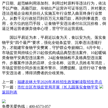
产日期、超范畴利用添加剂、利用过时原料等违法行为，依法
予以产物、高额罚款、吊销出产运营许可证等惩罚，并对屡次
违法违规企业相关担任人实施五年行业禁入曲至终身行业禁
入。从数千元行政惩罚到百万元大额罚款，再到刑事逃责、信
用，全方位的惩罚手段，让食物平安违法者付出沉沉价格，倒
逼泛博运营者摒弃侥幸心理，苦守守法运营底线。
国以平易近为本，平易近以食为天，食以安为先。落实食
物平安“四个最严”要求，强化全链条监管、沉拳违法违规行
为，才能建牢食物平安樊篱，守护群众夸姣糊口。6月中旬，
市场监管局持续公开23起假劣肉成品典型违法案件、10起暖锅
类食物平安典型违法案件、24起食物抽检不及格典型违法案
件。步履案件涉及的店肆、企业名称、运营人员姓名等消息，
市场监管部分同步发出案件警示、消费提醒。这些行动了食物
平安违法者，博得消费者的分歧奖饰。
上一篇：
福建农林大学2026年本科招生政策解读取招生亮点
下一篇：
市红古区市场监管局开展《长儿园落实食物平安
返回列表
免费关爱热线：400-6573-057