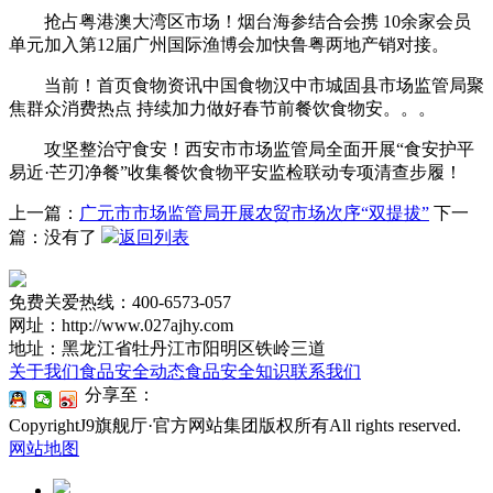
抢占粤港澳大湾区市场！烟台海参结合会携 10余家会员
单元加入第12届广州国际渔博会加快鲁粤两地产销对接。
当前！首页食物资讯中国食物汉中市城固县市场监管局聚
焦群众消费热点 持续加力做好春节前餐饮食物安。。。
攻坚整治守食安！西安市市场监管局全面开展“食安护平
易近·芒刃净餐”收集餐饮食物平安监检联动专项清查步履！
上一篇：
广元市市场监管局开展农贸市场次序“双提拔”
下一
篇：没有了
返回列表
免费关爱热线：400-6573-057
网址：http://www.027ajhy.com
地址：黑龙江省牡丹江市阳明区铁岭三道
关于我们
食品安全动态
食品安全知识
联系我们
分享至：
CopyrightJ9旗舰厅·官方网站集团版权所有All rights reserved.
网站地图