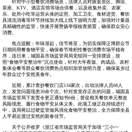
针对中小型餐饮消费场景，法律人员对旅逛景区、脚浴、
茶座、KTV、酒店宾馆等场合供餐，以及收集外卖、农家
乐、处所小吃等运营从体的证照、加工卫生、食材进货、餐饮
具清洗消毒等环节持续加大线上线下放哨力度，加强对计量器
具精确性的监管，快速开展赞扬举报核查措置，确保群众安心
消费。
焦点提醒：年味渐起，佳节将至，为切实保障泛博群众节
日期间用餐食物平安，确保春节堆积性餐饮消费市场平稳有
序，连日来，城固县市场监管局局党组同一安排摆设，按
照“食物平安整治年”沉点使命，针对大年夜饭、肉成品、农村
集体会餐等群众餐饮消费热点组织加管放哨力度，确保返乡过
年群众过个安然美食年。
近期，累计查抄餐饮门店134家次，出动法律人员68人
次，发觉问题现患30余个次。针对发觉存正在的问题，城固县
市场监管局下发责令更正通知书6份，督促相关餐饮单元整改
风险现患、履行食物平安从体义务。此项工做正在持续进行
中，该局将以过硬监管做风强化食物平安整治，全力保障全县
人平易近渡过安然的新春佳节。
关于公开收罗《浙江省市场监管局关于加强 “三小一