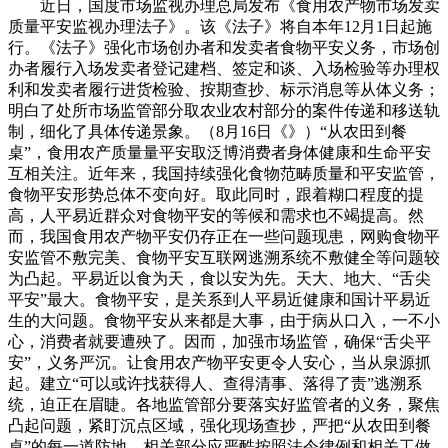
近日，国度市场监视办理总局发布《食用农产物市场发卖
质量平安监视办理法子》。该《法子》将自本年12月1日起施
行。《法子》强化市场创办者和发卖者食物平安义务，市场创
办者履行入场发卖者登记建档、签定和谈、入场检验等办理权
利和发卖者履行进货检验、按期查抄、标示消息等从体义务；
明白了处所市场监管部分取农业农村部分的案件传递和移送轨
制，细化了具体传递景象。（8月16日《》）“从农田到餐
桌”，食用农产质量量平安取泛博消费者身体健康和生命平安
互相关注。近年来，我国持续强化食物范畴质量和平安监管，
食物平安形势总体不变向好。取此同时，跟着糊口程度的提
高，人平易近群众对食物平安的等候和需求也不竭提高。然
而，我国食用农产物平安仍存正在一些问题现患，网购食物平
安监管不敷完美、食物平安互联网逃溯系统不敷健全等问题较
为凸起。平易近以食为天，食以安为先。天大、地大、“舌尖
平安”最大。食物平安，是关系到人平易近健康和国计平易近
生的大问题。食物平安从来都是大事，由于病从口入，一不小
心，消费者就要遭殃了。因而，加强市场监管，确保“舌尖平
安”，义务严沉。让食用农产物平安更令人安心，当从泉源抓
起。建立“可以或许找获得人、查得清事、落得了责”逃溯系
统，迫正在眉睫。各地监管部分要落实好监管者的义务，聚焦
凸起问题，紧盯沉点区域，强化现场查抄，严把“从农田到餐
桌”的每一道防地。相关部分应严酷按照法令律例和相关工做