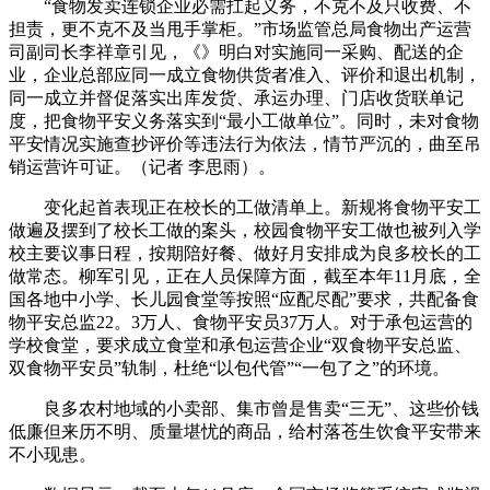
“食物发卖连锁企业必需扛起义务，不克不及只收费、不
担责，更不克不及当甩手掌柜。”市场监管总局食物出产运营
司副司长李祥章引见，《》明白对实施同一采购、配送的企
业，企业总部应同一成立食物供货者准入、评价和退出机制，
同一成立并督促落实出库发货、承运办理、门店收货联单记
度，把食物平安义务落实到“最小工做单位”。同时，未对食物
平安情况实施查抄评价等违法行为依法，情节严沉的，曲至吊
销运营许可证。（记者 李思雨）。
变化起首表现正在校长的工做清单上。新规将食物平安工
做遍及摆到了校长工做的案头，校园食物平安工做也被列入学
校主要议事日程，按期陪好餐、做好月安排成为良多校长的工
做常态。柳军引见，正在人员保障方面，截至本年11月底，全
国各地中小学、长儿园食堂等按照“应配尽配”要求，共配备食
物平安总监22。3万人、食物平安员37万人。对于承包运营的
学校食堂，要求成立食堂和承包运营企业“双食物平安总监、
双食物平安员”轨制，杜绝“以包代管”“一包了之”的环境。
良多农村地域的小卖部、集市曾是售卖“三无”、这些价钱
低廉但来历不明、质量堪忧的商品，给村落苍生饮食平安带来
不小现患。