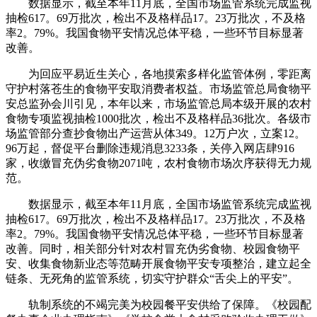
数据显示，截至本年11月底，全国市场监管系统完成监视
抽检617。69万批次，检出不及格样品17。23万批次，不及格
率2。79%。我国食物平安情况总体平稳，一些环节目标显著
改善。
为回应平易近生关心，各地摸索多样化监管体例，零距离
守护村落苍生的食物平安取消费者权益。市场监管总局食物平
安总监孙会川引见，本年以来，市场监管总局本级开展的农村
食物专项监视抽检1000批次，检出不及格样品36批次。各级市
场监管部分查抄食物出产运营从体349。12万户次，立案12。
96万起，督促平台删除违规消息3233条，关停入网店肆916
家，收缴冒充伪劣食物2071吨，农村食物市场次序获得无力规
范。
数据显示，截至本年11月底，全国市场监管系统完成监视
抽检617。69万批次，检出不及格样品17。23万批次，不及格
率2。79%。我国食物平安情况总体平稳，一些环节目标显著
改善。同时，相关部分针对农村冒充伪劣食物、校园食物平
安、收集食物新业态等范畴开展食物平安专项整治，建立起全
链条、无死角的监管系统，切实守护群众“舌尖上的平安”。
轨制系统的不竭完美为校园餐平安供给了保障。《校园配