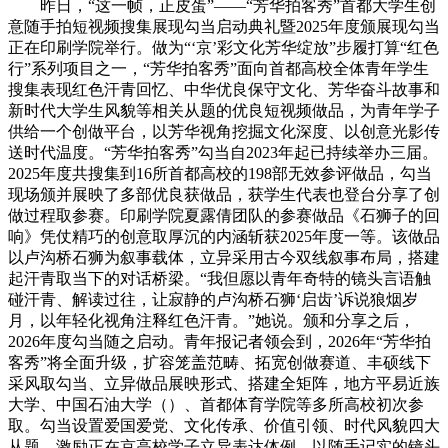
昨日，“这一帧，正皮蛋”——“芳华拍客秀”首都大学生创
意随手拍短视频搜集展现勾当启动典礼暨2025年度颁展现勾当
正在印刷学院举行。做为“‘京’彩文化芳华绽放”步履打算“红色
行”系列项目之一，“芳华拍客秀”面向首都高校全体青年学生
搜集表现红色汗青回忆、中华优良保守文化、芳华奋斗故事和
新时代大学生风貌等相关从题的优良短视频做品，为青年学子
供给一个创做平台，以芳华视角挖掘文化深度、以创意光影传
送时代温度。“芳华拍客秀”勾当自2023年起已持续举办三届。
2025年度共搜集到16所首都高校的198部无效参评做品，勾当
现场颁并展映了多部优良获做品，获学生代表也登台分享了创
做过程取参赛。印刷学院夏露倩团队的参赛做品《石狮子的回
响》凭仗精巧的创意取厚沉的内涵斩获2025年度一等。该做品
以卢沟桥石狮为叙事载体，立异采用古今双线叙事布局，搭建
起汗青取当下的对话桥梁。“我但愿以青年奇特的镜头言语触
碰汗青、解读过往，让寂静的卢沟桥石狮‘启齿’诉说狼烟岁
月，以年轻化视角注释红色汗青。”她说。颁和分享之后，
2026年度勾当随之启动。青年报记者领会到，2026年“芳华拍
客秀”将全面升级，扩容笼盖范畴、拓宽创做赛道、丰硕线下
采风取勾当、立异做品展映形式、搭建全矩阵，地方平易近族
大学、中国石油大学（）、首都体育学院等多所高校初次参
取。勾当设置爱国爱党、文化传承、价值引领、时代风貌四大
从题，激励正在京高校学子立异表达体例，以随手记实的镜头