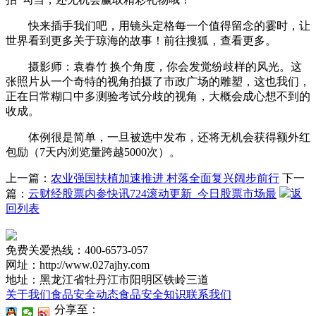
快来插手我们吧，用镜头定格每一个值得留念的霎时，让
世界看到更多关于琼海的故事！前往搜狐，查看更多。
摄影师：袁春竹 换个角度，你会发觉纷歧样的风光。这
张照片从一个奇特的视角拍摄了市政广场的雕塑，这也我们，
正在日常糊口中多测验考试分歧的视角，大概会成心想不到的
收成。
体例很是简单，一旦被选中发布，还将无机会获得额外红
包励（7天内浏览量跨越5000次）。
上一篇：
农业强国扶植加速推进 村落全面复兴阔步前行
下一
篇：
云财经股票内参快讯724滚动更新_今日股票市场最
返
回列表
免费关爱热线：400-6573-057
网址：http://www.027ajhy.com
地址：黑龙江省牡丹江市阳明区铁岭三道
关于我们
食品安全动态
食品安全知识
联系我们
分享至：