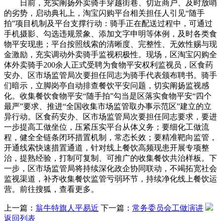
日前，充实阐扬外卖骑手穿越街巷、切近商户、及时放哨
的劣势，启动典礼上，淘宝闪购平台相关担任人引见“随手
拍”项目机制及平台支撑行动：骑手正在配送过程中，可通过
手机摄影、勾选违规景象、添加文字申明等体例，及时各类食
物平安现患；平台按照线索的清晰度、完整性、无效性赐与现
金激励，充实调动外卖骑手监视积极性。现场，区淘宝闪购全
体外卖骑手200余人正式受聘为食物平安权利监视员，区食药
安办、区市场监管局次要担任同志为骑手代表颁布聘书。骑手
们暗示，立脚岗亭自动排查餐饮平安问题，切实阐扬监视感
化。收集餐饮食物平安“随手拍”勾当是区落实食物平安“四个
最严”要求、推进“全国收集市场监管取办事示范区”建立的立
异行动。区食药安办、区市场监管局次要担任同志要求，要进
一步提高工做坐位，压紧压实平台从体义务；要细化工做流
程，健全全链条闭环措置机制，常态长效；要精准靶向监管，
开通线索快速措置通道，针对线上餐饮高频现患开展专项整
治，提熟经验，打制可复制、可推广的收集餐饮共治样板。下
一步，区市场监管局将持续深化政企协同联动，不竭拓宽社会
监视渠道，补齐收集餐饮监管亏弱环节，持续净化线上餐饮运
营。前往搜狐，查看更多。
上一篇：
翁牛特旗人平易近
下一篇：
常务委员会工做演讲
返回列表