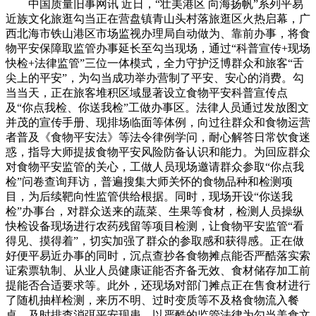
中国质量旧事网讯 近日，“壮美港区 向海扬帆”系列平易
近族文化旅逛勾当正在营盘镇青山头村落旅逛区火热启幕，广
西北海市铁山港区市场监视办理局自动做为、靠前办事，将食
物平安保障取监管办事延长至勾当现场，通过“科普宣传+现场
快检+法律监管”三位一体模式，全力守护泛博群众和旅客“舌
尖上的平安”，为勾当成功举办营制了平安、安心的消费。勾
当当天，正在旅客堆积区域显著设立食物平安科普宣传点
及“你点我检、你送我检”工做办事区。法律人员通过发放图文
并茂的宣传手册、现排场临面等体例，向过往群众和食物运营
者普及《食物平安法》等法令律例学问，耐心解答日常饮食迷
惑，指导大师提拔食物平安风险防备认识和能力。为回应群众
对食物平安监管的关心，工做人员现场邀请群众参取“你点我
检”问卷查询拜访，普遍搜集大师关怀的食物品种和检测项
目，为后续靶向性监管供给根据。同时，现场开设“你送我
检”办事台，对群众送来的蔬菜、生果等食材，检测人员操纵
快检设备现场进行农药残留等项目检测，让食物平安监管“看
得见、摸得着”，切实加强了群众的参取感和获得感。正在做
好便平易近办事的同时，沉点查抄各食物摊点能否严酷落实索
证索票轨制、从业人员健康证能否齐备无效、食材储存加工前
提能否合适要求等。此外，还现场对部门摊点正在售食材进行
了随机抽样检测，来历不明、过时变质等不及格食物流入餐
桌，及时排查消弭平安现患，以严酷的监管法律为勾当美食文