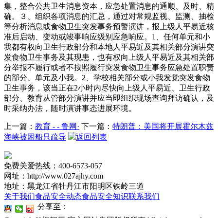
集，整合公共卫生消息资本，应急处置消息的通顺、及时、精
确。３、组织各项消息的汇总，通过对常规监视、监测、抽检
等分析消息或食物卫生突发事务预警演讲，报上级人平易近核
准后启动、变动或竣事响应级别应急响应。1、任何单元和小
我都有权向卫生行政部分和本地人平易近及其相关部分演讲突
发食物卫生事务及其现患，也有权向上级人平易近及其相关部
分举报不履行或者不按照履行突发食物卫生事务应急处置职责
的部分、单元及小我。2、学校相关部分或小我发觉突发食物
卫生事务，该当正在2小时内尽快向上级人平易近、卫生行政
部分、教育从管部分演讲并应当即组织现场查询拜访确认，及
时采纳办法，随时演讲事态进展环境。
上一篇：
教育 - - 鲁网·
下一篇：
特朗普：美国将开展霍尔木兹
海峡被困船只疏导
返回列表
免费关爱热线：400-6573-057
网址：http://www.027ajhy.com
地址：黑龙江省牡丹江市阳明区铁岭三道
关于我们
食品安全动态
食品安全知识
联系我们
分享至：