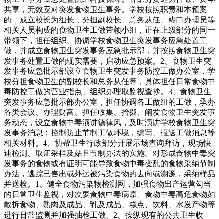
共享，无效应对突发食物卫生事务。学校按照职责和本预案
的，成立校长为组长，分担副校长、总务从任、糊口办理员等
相关人员构成的食物卫生工做带领小组，正在上级部分的同一
带领下，担任组织、协调学校食物卫生突发事务应急处置工
做，并成立食物卫生突发事务应急批示部，并按照食物卫生突
发事务处置工做的现实需要，启动应急预案。2、食物卫生突
发事务应急批示部设立食物卫生突发事务防控工做办公室，学
校分担食物卫生的副校长和总务从任等，具体担任日常食物中
毒防控工做的营业指点、组织办理取监视查抄。3、食物卫生
突发事务应急批示部办公室，担任协调各工做组的工做，承办
各类会议、办理财富、担任收集、拾掇、阐发食物卫生突发事
务动态，设立食物中毒演讲德律风，及时演讲学校食物卫生突
发事务消息；控制防止节制工做环境，编写、报送工做消息等
相关材料。4、协帮卫生行政部分开展示场查询拜访，现场快
速检测、取证采样及姑且节制办法的实施。对形成食物中毒突
发事务的食物或有证明可能导致食物中毒变乱的食物采纳节制
办法，逃踪已售出或外运被污染食物的去向或溯源，采纳样品
并送检。1、健全食物污染物检测网，加强食物出产运营勾当
的日常卫生监视，对次要食物中毒病原、食物中毒高危食物如
散拆食物、熟肉及成品、乳及成品、糕点、饮料、水发产物等
进行日常监测并加强抽检工做。2、操纵现有的公共卫生收