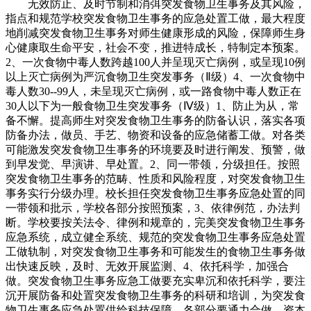
无效防止、及时节制和消弭突发食物卫生事务及其风险，
指点和规范学校突发食物卫生事务的应急处置工做，最大程度
地削减突发食物卫生事务对师生健康形成的风险，保障师生身
心健康取生命平安，社会不变，推进特成长，特制定本预案。
2、一次食物中毒人数跨越100人并呈现灭亡病例，或呈现10例
以上灭亡病例为严沉食物卫生突发事务（Ⅱ级）4、一次食物中
毒人数30--99人，未呈现灭亡病例，或一路食物中毒人数正在
30人以下为一般食物卫生突发事务（Ⅳ级）1、防止为从，常
备不懈。提高师生对突发食物卫生事务的防备认识，落实各项
防备办法，做员、手艺、物资和设备的应急储蓄工做。对各类
可能激发突发食物卫生事务的环境要及时进行阐发、预警，做
到早发觉、早演讲、早处置。2、同一带领，分级担任。按照
突发食物卫生事务的范畴、性质和风险程度，对突发食物卫生
事务实行分级办理。校长担任突发食物卫生事务应急处置的同
一带领和批示，学校各部分按照预案，3、依律例范，办法判
断。学校要按关法令、律例和规章的，完美突发食物卫生事务
应急系统，成立健全系统、规范的突发食物卫生事务应急处置
工做轨制，对突发食物卫生事务和可能发生的食物卫生事务做
出快速反映，及时、无效开展监测、4、依托科学，加强合
做。突发食物卫生事务应急工做要充实卑沉和依托科学，要注
沉开展防备和处置突发食物卫生事务的科研和培训，为突发食
物卫生事务应急处置供给科技保障。各部分要通力合做、资本