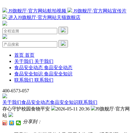
J9旗舰厅·官方网站航拍视频
J9旗舰厅·官方网站宣传片
进入J9旗舰厅·官方网站天猫旗舰店
首页
首页
关于我们
关于我们
食品安全动态
食品安全动态
食品安全知识
食品安全知识
联系我们
联系我们
400-6573-057
关于我们
食品安全动态
食品安全知识
联系我们
存心守护校园食物平安
2026-05-11 20:36
J9旗舰厅·官方网
站
分享到：