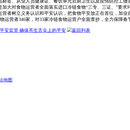
品标签、从业人员健康证、餐饮单元后厨卫生以及疫情防控工做
是加大对食物运营者全面落实进口冷链食物“三专、三证、”要求
运营者树立义务认识和平安认识，把食物平安放正在首位，加业
物运营者346家，对33家冷链食物运营户全面查抄，全力保障春节
平安监管 确保苍生舌尖上的平安
返回列表
站地图