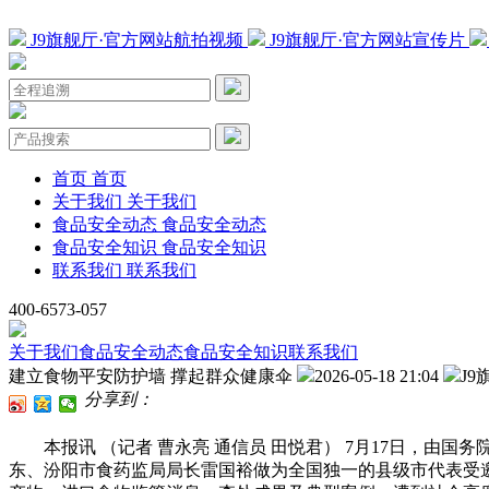
J9旗舰厅·官方网站航拍视频
J9旗舰厅·官方网站宣传片
首页
首页
关于我们
关于我们
食品安全动态
食品安全动态
食品安全知识
食品安全知识
联系我们
联系我们
400-6573-057
关于我们
食品安全动态
食品安全知识
联系我们
建立食物平安防护墙 撑起群众健康伞
2026-05-18 21:04
J
分享到：
本报讯 （记者 曹永亮 通信员 田悦君） 7月17日，由国
东、汾阳市食药监局局长雷国裕做为全国独一的县级市代表受