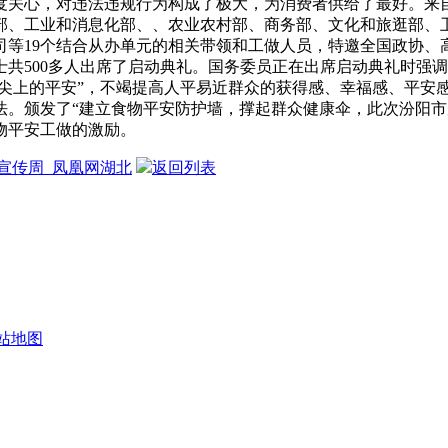
度关心，对违法违规行为构成了极大，为消费者供给了最好。来
部、工业和消息化部、、农业农村部、商务部、文化和旅逛部、
司等19个结合从办单元的相关带领和工做人员，特邀全国政协、
共500多人出席了启动典礼。国务委员正在出席启动典礼时强
舌尖上的平安”，不竭提高人平易近群众的获得感、幸福感、平安感
。颁发了“建立食物平安防护墙，撑起群众健康伞，此次汾阳市受
物平安工做的激励。
安宣传周_凤凰网湖北
返回列表
站地图