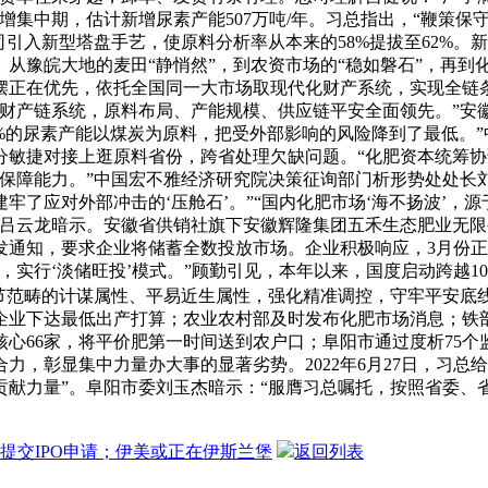
新增集中期，估计新增尿素产能507万吨/年。习总指出，“鞭策
司引入新型塔盘手艺，使原料分析率从本来的58%提拔至62%
从豫皖大地的麦田“静悄然”，到农资市场的“稳如磐石”，再到
摆正在优先，依托全国同一大市场取现代化财产系统，实现全链
财产链系统，原料布局、产能规模、供应链平安全面领先。”安
%的尿素产能以煤炭为原料，把受外部影响的风险降到了最低。”
分敏捷对接上逛原料省份，跨省处理欠缺问题。“化肥资本统筹协
保障能力。”中国宏不雅经济研究院决策征询部门析形势处处长
牢了应对外部冲击的‘压舱石’。”“国内化肥市场‘海不扬波’，
”吕云龙暗示。安徽省供销社旗下安徽辉隆集团五禾生态肥业无
通知，要求企业将储蓄全数投放市场。企业积极响应，3月份正在
，实行‘淡储旺投’模式。”顾勤引见，本年以来，国度启动跨越1
节范畴的计谋属性、平易近生属性，强化精准调控，守牢平安底
企业下达最低出产打算；农业农村部及时发布化肥市场消息；铁
心66家，将平价肥第一时间送到农户口；阜阳市通过度析75
力，彰显集中力量办大事的显著劣势。2022年6月27日，习总
献力量”。阜阳市委刘玉杰暗示：“服膺习总嘱托，按照省委、省
本周提交IPO申请；伊美或正在伊斯兰堡
返回列表