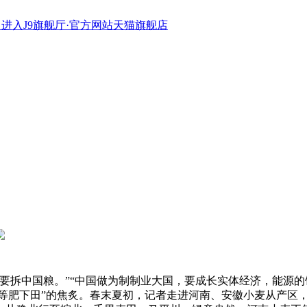
进入J9旗舰厅·官方网站天猫旗舰店
拆中国粮。”“中国做为制制业大国，要成长实体经济，能源的
“等肥下田”的焦炙。春末夏初，记者走进河南、安徽小麦从产区