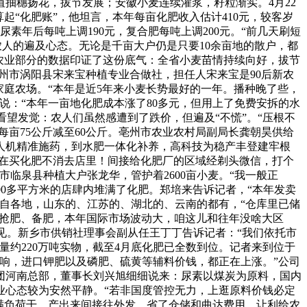
抽穗扬花，拔节发展；安徽小麦连续灌浆，籽粒渐实。4月22
起“化肥账”，他坦言，本年每亩化肥收入估计410元，较客岁
素年后每吨上调190元，复合肥每吨上调200元。“前几天刷短
出农人的遍及心态。无论是千亩大户仍是只要10余亩地的散户，都
南农业部分的数据印证了这份底气：全省小麦苗情持续向好，拔节
亳州市涡阳县宋来宝种植专业合做社，担任人宋来宝是90后新农
家庭农场。“本年是近5年来小麦长势最好的一年。播种晚了些，
说：“本年一亩地化肥成本涨了80多元，但用上了免费安拆的水
看望发觉：农人们虽然感遭到了跌价，但遍及“不慌”。“压根不
每亩75公斤减至60公斤。亳州市农业农村局副局长龚朝昊供给
。从无人机精准施药，到水肥一体化补养，高科技为稳产丰登建牢根
正在买化肥不消去店里！间接给化肥厂的区域经剃头微信，打个
临泉县种植大户张龙华，管护着2600亩小麦。“我一般正
00多平方米的店肆内堆满了化肥。郑培来告诉记者，“本年发卖
自各地，山东的、江苏的、湖北的、云南的都有，“仓库里已储
着抢肥、备肥，本年国际市场波动大，咱这儿和往年没啥大区
林引见。新乡市供销社理事会副从任王丁丁告诉记者：“我们依托市
约220万吨实物，截至4月底化肥已全数到位。记者来到位于
响，进口钾肥以及磷肥、硫黄等辅料价钱，都正在上涨。”公司
团河南总部，董事长刘兴旭细细说来：尿素以煤炭为原料，国内
业心态较为安然平静。“若非国度管控无力，上逛原料价钱必定
满负荷干，产出来间接往外发，省了仓储和曲达费用，让利给农