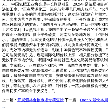
人。”中国氮肥工业协会理事长顾勤引见，2026年是氮肥项目
湛加工度。”正在昊源化工，绿色节能手艺已融入各环节。“公
在承供社会义务的同时维持微利运转，建立起化肥财产的根本。
何、步步为营？新思惟，把保障春耕用肥、不变粮食出产成本
国际风险输入的樊篱。“我国具有全球最完整、自从可控的化肥
工艺次要利用天然气比拟，我国走出了一条完全分歧的手艺线
协调企业向化肥厂供应平价硫黄；河南商丘等地发改、工信部
示，“总的来看，我国次要化肥品种供应具备强大的韧性和自从
们持续提拔能源资本平安保障程度，以高质量成长简直定性，建
排，无效市场和无为相连系，彰显中国特色宏不雅调控劣势。
总司理吴安昌引见，近期国际化肥价钱上涨，相关部分敏捷下发
无效平抑市场价钱。“我国20多年前就已成立化肥贸易储蓄轨制
期。专家暗示，正在这场“化肥和”中，我国立脚主要行业、环
国度成长委发布化肥保供稳价工做通知；工信部结合成长委给
降碳，帮帮争取国度专项支撑；安徽省供销系统建成农资配送核
设、处所落实、部分联动、政企协同，构成化肥保供稳价强大合
科技，带动泛博小农户多种粮、种好粮，一路为国度粮食平安贡
保障切实扛牢粮食平安义务。”。
上一篇：
开展酒类食物市场专项查抄
下一篇：
OpenAI最快