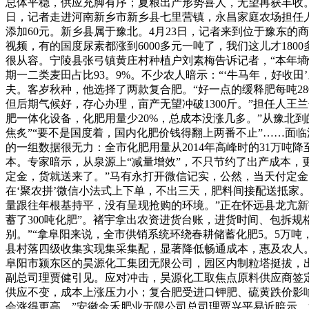
总体平稳，供应充脚有序；夏粮出产形势喜人，无望再获丰收。
日，记者走进河南新乡市新乡县七里营镇，永昌家庭农场担任人马
添加60元。新乡县属于豫北。4月23日，记者来到位于豫东的
视频，有的国度尿素都涨到6000多元一吨了，我们这儿才180
很从容。宁陵县张弓镇黄庄村种植户刘素梅告诉记者，“本年墒
期一二类麦田占比93。9%。不少农人暗示：“‘牛马年，好收
夫。客岁秋种，他选择了两款复合肥。“好一点的缓释肥每吨2
但后期气候好，存心办理，亩产无望冲破1300斤。”担任人
肥一体化设备，化肥用量少20%，总成本没涨几多。”从豫北到
焦炙”“要不是国度着，国内化肥价钱得翻上两番不止”……面
的一组数据很无力：全市化肥用量从2014年高峰时的31万吨降
本。专家暗示，从泉源上“减量增效”，不只节约了出产成本，
定金，货就送来了。”马有永打开微信记实，公然，当天付定金
在‘聚农拼’微信小法式上下单，不出三天，肥料间接配送抵家。
量跟往年根基持平，没有呈现抢购的环境。”正在怀远县龙亢
蓄了300吨化肥”。褚宇拿出农资进货台账，进货时间、包拆
别。”“拿阜阳来说，全市供销系统环绕春耕储蓄化肥5。5万吨
县村落四级收集实现集采集配，显著降低畅通成本，惠及农人。
阜阳市颍东区的昊源化工集团无限公司，园区内制粒塔挺拔，
副总司理贾健引见。应对冲击，昊源化工取焦点原料供应商签
供应不变，成本上涨压力小；复合肥受进口钾肥、硫黄跌价影
会涨得更高。”安徽金禾肥业无限公司总司理贾兴平易近暗示