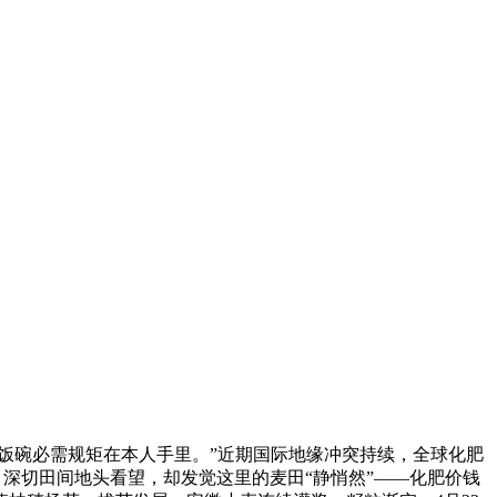
饭碗必需规矩在本人手里。”近期国际地缘冲突持续，全球化肥
，深切田间地头看望，却发觉这里的麦田“静悄然”——化肥价钱