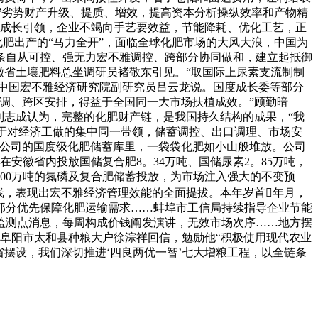
保守劣势财产升级、提质、增效，提高资本分析操纵效率和产物精
。新成长引领，企业不竭向手艺要效益，节能降耗、优化工艺，正
化肥出产的“马力全开”，面临全球化肥市场的大风大浪，中国为
条自从可控、强无力宏不雅调控、跨部分协同做和，建立起抵御
徽省土壤肥料总坐调研员褚敬东引见。“取国际上尿素支流制制
中国宏不雅经济研究院副研究员吕云龙说。国度成长委等部分
调、跨区安排，得益于全国同一大市场扶植成效。”顾勤暗
刘志成认为，完整的化肥财产链，是我国持久结构的成果，“我
源于对经济工做的集中同一带领，储蓄调控、出口调理、市场安
限公司的国度级化肥储蓄库里，一袋袋化肥如小山般堆放。公司
安徽省内投放国储复合肥8。34万吨、国储尿素2。85万吨，
000万吨的氮磷及复合肥储蓄投放，为市场注入强大的不变预
线，表现出宏不雅经济管理效能的全面提拔。本年岁首年月，
部分优先保障化肥运输需求……蚌埠市工信局持续指导企业节能
个监测点消息，每周构成价钱阐发演讲，无效市场次序……地方摆
给阜阳市太和县种粮大户徐淙祥回信，勉励他“积极使用现代农业
摆设，我们深切推进‘四良两优一智’七大增粮工程，以全链条