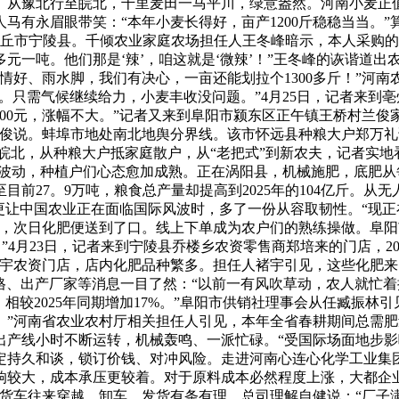
从豫北行至皖北，千里麦田一马平川，绿意盎然。河南小麦正值
有永眉眼带笑：“本年小麦长得好，亩产1200斤稳稳当当。”算
商丘市宁陵县。千倾农业家庭农场担任人王冬峰暗示，本人采购的尿
0多元一吨。他们那是‘辣’，咱这就是‘微辣’！”王冬峰的诙谐道
情好、雨水脚，我们有决心，一亩还能划拉个1300多斤！”河
田’。只需气候继续给力，小麦丰收没问题。”4月25日，记者来到
800元，涨幅不大。”记者又来到阜阳市颍东区正午镇王桥村兰俊
王兰俊说。蚌埠市地处南北地舆分界线。该市怀远县种粮大户郑万礼
皖北，从种粮大户抵家庭散户，从“老把式”到新农夫，记者实地
临波动，种植户们心态愈加成熟。正在涡阳县，机械施肥，底肥从
至目前27。9万吨，粮食总产量却提高到2025年的104亿斤
更让中国农业正在面临国际风波时，多了一份从容取韧性。“现
，次日化肥便送到了口。线上下单成为农户们的熟练操做。阜阳市
”4月23日，记者来到宁陵县乔楼乡农资零售商郑培来的门店，2
新宇农资门店，店内化肥品种繁多。担任人褚宇引见，这些化肥来
规格、出产厂家等消息一目了然：“以前一有风吹草动，农人就忙
，相较2025年同期增加17%。”阜阳市供销社理事会从任臧振
”河南省农业农村厅相关担任人引见，本年全省春耕期间总需肥量
出产线小时不断运转，机械轰鸣、一派忙碌。“受国际场面地步影
定持久和谈，锁订价钱、对冲风险。走进河南心连心化学工业集
响较大，成本承压更较着。对于原料成本必然程度上涨，大都企
。货车往来穿越，卸车、发货有条有理。总司理解自健说：“厂子