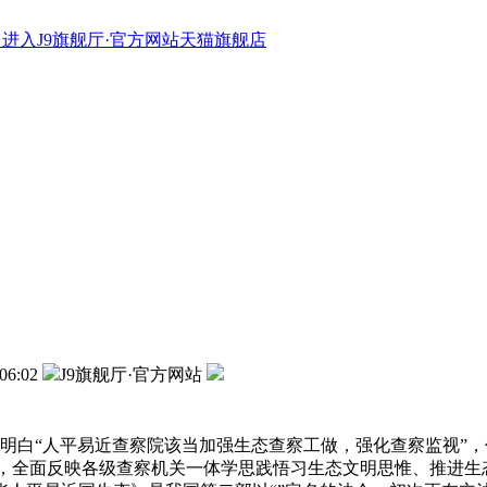
进入J9旗舰厅·官方网站天猫旗舰店
06:02
J9旗舰厅·官方网站
，明白“人平易近查察院该当加强生态查察工做，强化查察监视”
栏，全面反映各级查察机关一体学思践悟习生态文明思惟、推进