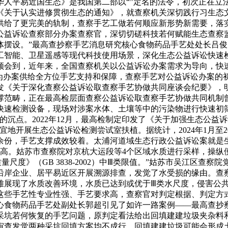
人平易近国生态》是我国第二部以“”定名的法令，初次正在立法
《关于认实进修贯彻生态的通知》，就查察机关深切践行习生态
供给了更完美的轨制，查察手艺工做若何顺应新形势新需要，落
公益诉讼查察部分办案查察官，深切切磋科技若何赋能生态查察
体摆设。”最高查抄察手艺消息研究核心食物药品手艺处处长吕
工智能、卫星遥感等现代科技使用场景，深化生态公益诉讼快速
领会到，近年来，全国查察机关以公益诉讼办案需求为导向，快
为办案供给全方位手艺支持和保障，查察手艺对公益诉讼办案的初
印发《关于深化查察公益诉讼取查察手艺协做共同座谈会纪要》，
撑范畴，正在最高检层面查察公益诉讼取查察手艺协做共同机制
快速检测设备，现场对涉案水体、土壤等中的污染物进行快速初
的沉点。2022年12月，最高检制定印发了《关于加强生态公益
地开展生态公益诉讼检测尝试室扶植。据统计，2024年1月至20
00余份，手艺支撑成效较着。太浦河道域生态行政公益诉讼案就
偏高。姑苏市查察院对京杭大运段等4个区域水质进行采样，操纵
尺度》（GB 3838-2002）中Ⅲ类限值。”姑苏市吴江区
岸企业、居平易近区开展溯源排查，发觉了水受损的缘由。查察机
雅展现了水质改善环境，水质已达到或优于Ⅲ类水尺度，侵害公
这些手艺性专业性强、手艺要求高，查察官对判定根据、判定方
心食物药品手艺处副处长郭超引见了如许一路案例——最高查抄
坑若何恢复的手艺问题，原判定看法给出回填建建垃圾夹杂料和回
审查发觉两种采坑回填方案均不成行，回填建建垃圾可能会形成