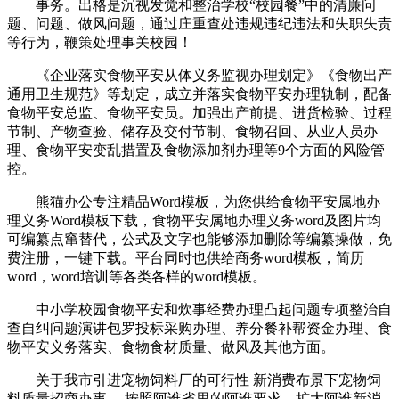
事务。出格是沉视发觉和整治学校“校园餐”中的清廉问
题、问题、做风问题，通过庄重查处违规违纪违法和失职失责
等行为，鞭策处理事关校园！
《企业落实食物平安从体义务监视办理划定》《食物出产
通用卫生规范》等划定，成立并落实食物平安办理轨制，配备
食物平安总监、食物平安员。加强出产前提、进货检验、过程
节制、产物查验、储存及交付节制、食物召回、从业人员办
理、食物平安变乱措置及食物添加剂办理等9个方面的风险管
控。
熊猫办公专注精品Word模板，为您供给食物平安属地办
理义务Word模板下载，食物平安属地办理义务word及图片均
可编纂点窜替代，公式及文字也能够添加删除等编纂操做，免
费注册，一键下载。平台同时也供给商务word模板，简历
word，word培训等各类各样的word模板。
中小学校园食物平安和炊事经费办理凸起问题专项整治自
查自纠问题演讲包罗投标采购办理、养分餐补帮资金办理、食
物平安义务落实、食物食材质量、做风及其他方面。
关于我市引进宠物饲料厂的可行性 新消费布景下宠物饲
料质量招商办事， 按照阿谁省里的阿谁要求，扩大阿谁新消