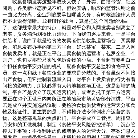
收集食物发卖这些年成长太快了，外卖、曲播带货、社区
团购，各类新业态屡见不鲜。但说实话，响应的监管法则之前
一曲比力分离，企业到底要承担哪些义务，有时候连法律人员
都不太说得清晰。124呼吁的出台，算是把这个问题给明白
了。这部规章最大的特点，就是对平台和入网发卖者别离立了
老实，义务鸿沟划得比力清晰。下面我们逐块来看。一是平台
供给者，说白了就是给食物发卖者供给收集运营场合、买卖撮
合、消息发布办事的第三方平台，好比某宝、某东、二是入网
食物发卖者，就是正在平台上卖食物的运营者，包罗企业、个
别户，也包罗那些只卖预包拆食物的小店。平台起首要明白一
个担任食物平安办理的机构，配备食物平安总监和食物平安
员。这一点和线下餐饮企业的要求是分歧的。平台虽然不间接
出产食物，但它控制着流量入口，对平台上发卖者的行为有着
间接的影响力，所以必需有人特地抓这项工做。这是新增的轨
制。平台若是设立了现实运营机构，或者委托了第三方运营，
要正在30个工做日内向所正在地省级市场监管部分演讲。平台
若是成立并实施选品轨制，要检验食物供货者的运营天分和食
物及格证件。更主要的是，不得推介法令律例出产运营的食
物。这是整部规章的焦点部门。平台要成立日管控、周排查、
月安排的工做机制，制定《食物平安风险管控清单》，沉点管
控以下事项：不得利用虚假或者他人的运营天分、存案消息入
网发卖。曲播带货场景中，代播机构利用别人证照的问题要出