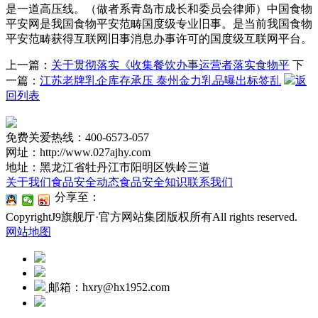
是一道高压线。（做者系青岛市成长和委员会律师）中国食物
平安网是我国食物平安范畴国度级专业旧事。是当前我国食物
平安范畴获得互联网旧事消息办事许可的国度级互联网平台。
上一篇：
关于贯彻落实《收集餐饮办事运营者落实食物平
下
一篇：
江苏老牌乳企库存承压 泰州金力乳品曝出标签乱
返
回列表
免费关爱热线：400-6573-057
网址：http://www.027ajhy.com
地址：黑龙江省牡丹江市阳明区铁岭三道
关于我们
食品安全动态
食品安全知识
联系我们
分享至：
CopyrightJ9旗舰厅·官方网站集团版权所有All rights reserved.
网站地图
邮箱：hxry@hx1952.com