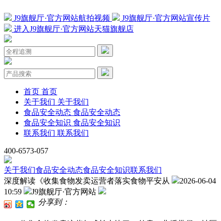
J9旗舰厅·官方网站航拍视频
J9旗舰厅·官方网站宣传片
进入J9旗舰厅·官方网站天猫旗舰店
首页
首页
关于我们
关于我们
食品安全动态
食品安全动态
食品安全知识
食品安全知识
联系我们
联系我们
400-6573-057
关于我们
食品安全动态
食品安全知识
联系我们
深度解读《收集食物发卖运营者落实食物平安从
2026-06-04
10:59
J9旗舰厅·官方网站
分享到：