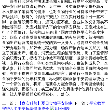
跟着社会经济的快速成长和人们糊口程度的不竭提高，食
物平安问题日益遭到关心。近年来，各类食物平安事务频发，
不只影响了消费者的健康，也对食物行业的可持续成长带来了
严峻挑和。原有的《食物平安法》正在实施过程中出一些不
脚，如监管职责不明白、惩罚力度不敷、企业从体义务落实不
到位等问题。为应对新形势下的食物平安风险，国度对法令进
行了全面修订。新法的出台表现了国度对食物平安的高度注
沉，回应了对高质量食物和健康糊口的火急需求，新法明白，
食物出产运营者是食物平安的第一义务人，必需成立健全食物
平安办理轨制，加强全过程办理，确保产物合适国度尺度。建
立了笼盖出产、畅通、消费全过程的监管系统，明白了监管部
分的职责分工，提拔了法律效率和通明度。激励消费者参取监
视，支撑行业协会、等社会力量阐扬感化，鞭策构成从导、企
业从责、社会协同的管理款式。为食物企业供给明白的法令框
架，有帮于提拔产质量量和品牌诺言，鞭策行业向高质量、新
食物平安法的公布和实施，标记着我国食物平安管理系统迈上
了一个新的台阶。将来，需要各方配合勤奋，不竭健全轨制、
强化施行、提拔能力，实正实现从“吃得饱”到“吃得好”的改
变，让人平易近群众吃得安心、、舒心。
上一篇：
【食安科普】夏日食物平安指南
下一篇：
平安教育
守护舌尖平安乐享健康成长
返回列表