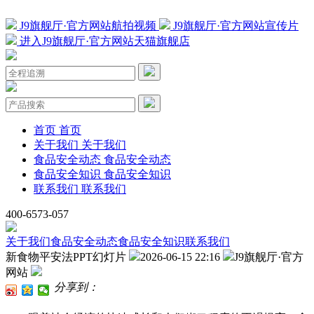
J9旗舰厅·官方网站航拍视频
J9旗舰厅·官方网站宣传片
进入J9旗舰厅·官方网站天猫旗舰店
首页
首页
关于我们
关于我们
食品安全动态
食品安全动态
食品安全知识
食品安全知识
联系我们
联系我们
400-6573-057
关于我们
食品安全动态
食品安全知识
联系我们
新食物平安法PPT幻灯片
2026-06-15 22:16
J9旗舰厅·官方
网站
分享到：