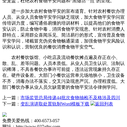
全笼盖，杜绝农村食物平安问题和“黑做坊”“点”的呈现。
进一步加大农村食物平安的宣布道育。针对农村餐饮办理
人员、从业人员食物平安学问缺乏现状，加大食物平安学问宣
传培训力度，编写通俗易懂的培训材料，以提高他们的食物平
安认识，防止食物中毒，消弭食物平安现患。针对农村消费人
群特点，采用群众喜闻乐见、简洁易行的形式，宣传普及食物
平安学问，堵截冒充伪劣食物畅通渠道，加强食物平安风险认
识和认识，营制优良的餐饮消费食物平安空气。
农村餐饮饭馆、小吃店及流动餐饮摊点遍及存正在小、
散、乱、差等问题。人员本质低。从业人员卫生认识、法制认
识稀薄，不具各餐饮办事许可前提，违法运营现象持久存正
在。硬件设备差。大部门小餐饮运营单元场地狭小，卫生设备
不齐，消毒办法不落实，交叉污染现患严沉。办理程度低。大
部门餐饮办事从业人员欠缺需要的食物平安法令律例学问。
上一篇：
市场监管总局传递44批次食物抽检不及格涉及四川
下一篇：
变乱演讲取处置轨制Word模板下载
返回列表
免费关爱热线：400-6573-057
网址：http://www.027ajhy.com