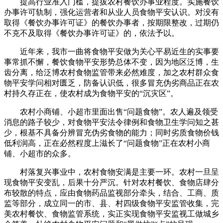
提高行业准入门槛，提拔农村餐饮办事业程度。实施餐饮
办事许可轨制，强化运营者和从业人员食物平安认识。对没有
取得《餐饮办事许可证》的餐饮办事者，按期限整改，过期仍
不克不及取得《餐饮办事许可证》的，依法予以。
近年来，我市一曲将食物平安做为关心平易近生的实事要
事常抓不懈，餐饮食物平安形势总体不变，因为地区泛博，生
齿分离，给泛博农村食物监管带来必然难度，加之农村群众食
物平安学问相对匮乏，防备认识低，很多冒充伪劣商品正在农
村持久存正在，使农村成为食物平安的“沉灾区”。
农村小商铺、小超市里面出售“问题食物”。农人遍及领受
消息的路子较少，对食物平安法令律例和食物卫生学问知之甚
少，根基不具备分辨冒充伪劣食物的能力；同时劣质食物价钱
低利润高，正在必然程度上滋长了“问题食物”正在农村小商
铺、小超市的众多。
村落复兴事业中，农村食物安满是主要一环。农村一旦呈
现食物平安变乱，后果十分严沉。针对农村餐饮、食物店肆分
布较散的特点，应由食物药品监视部分牵头，结合、工商、质
监等部分，成立同一的市、县、村四级食物平安监管收集，完
美农村餐饮、食物监管系统，实正实现食物平安监视工做城乡