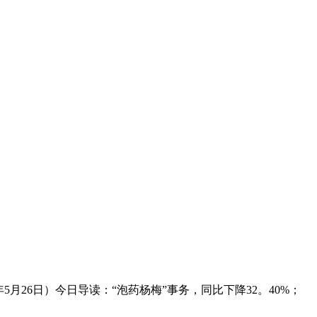
月26日）今日导读：“泡药杨梅”事务，同比下降32。40%；