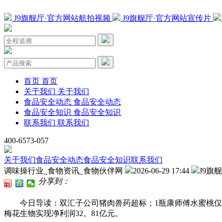
J9旗舰厅·官方网站航拍视频
J9旗舰厅·官方网站宣传片
首页
首页
关于我们
关于我们
食品安全动态
食品安全动态
食品安全知识
食品安全知识
联系我们
联系我们
400-6573-057
关于我们
食品安全动态
食品安全知识
联系我们
调味操行业_食物资讯_食物伙伴网
2026-06-29 17:44
J9旗
分享到：
今日导读：双汇子公司猪肉兽药超标；1瓶康师傅水蜜桃仅含0。0
梅花生物实现净利润32。81亿元。