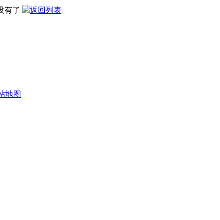
没有了
返回列表
站地图