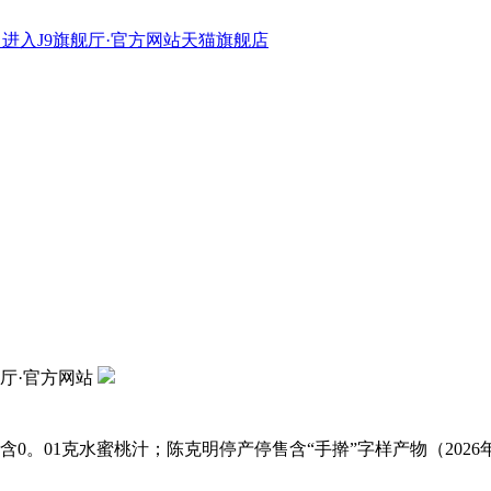
进入J9旗舰厅·官方网站天猫旗舰店
舰厅·官方网站
1克水蜜桃汁；陈克明停产停售含“手擀”字样产物（2026年5