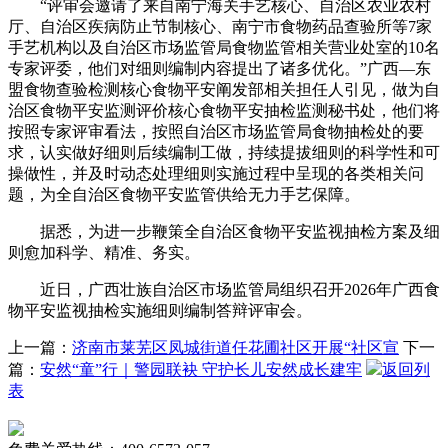
“评审会邀请了来自南宁海关手艺核心、自治区农业农村
厅、自治区疾病防止节制核心、南宁市食物药品查验所等7家
手艺机构以及自治区市场监管局食物监管相关营业处室的10名
专家评委，他们对细则编制内容提出了诸多优化。”广西—东
盟食物查验检测核心食物平安阐发部相关担任人引见，做为自
治区食物平安监测评价核心食物平安抽检监测秘书处，他们将
按照专家评审看法，按照自治区市场监管局食物抽检处的要
求，认实做好细则后续编制工做，持续提拔细则的科学性和可
操做性，并及时动态处理细则实施过程中呈现的各类相关问
题，为全自治区食物平安监管供给无力手艺保障。
据悉，为进一步鞭策全自治区食物平安监视抽检方案及细
则愈加科学、精准、务实。
近日，广西壮族自治区市场监管局组织召开2026年广西食
物平安监视抽检实施细则编制答辩评审会。
上一篇：
济南市莱芜区凤城街道任花圃社区开展“社区宣
下一
篇：
安然“童”行｜警园联袂 守护长儿安然成长建牢
返回列
表