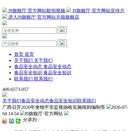
J9旗舰厅·官方网站航拍视频
J9旗舰厅·官方网站宣传片
进入J9旗舰厅·官方网站天猫旗舰店
首页
首页
关于我们
关于我们
食品安全动态
食品安全动态
食品安全知识
食品安全知识
联系我们
联系我们
400-6573-057
关于我们
食品安全动态
食品安全知识
联系我们
广西召开2026年食物平安监视抽检实施细则编制答
2026-07-
04 14:54
J9旗舰厅·官方网站
分享到：