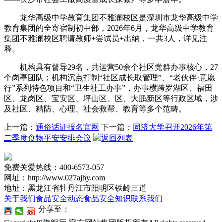
龙华高级中学教育集团不雅澜校区是深圳市龙华高级中学
教育集团的全寄宿制初中部，2026年6月，龙华高级中学教育
集团不雅澜校区聘请教师+尝试员+出纳，一共3人，详见注
释。
机构具有督导29名，共运营50余个社区党群办事核心，27
个岗亭团队；机构沉点打制“社区成长取管理”、“老伙伴·意愿
行”系列特色项目和“卫生社工办事”，办事横跨罗湖区、福田
区、龙岗区、宝安区、坪山区、区、大鹏新区等行政区域，涉
及社区、精防、心理、社会救帮、教育等多个范畴。
上一篇：
通俗话证报名官网
下一篇：
同济大学召开2026年第
二季度食物平安安排会议
返回列表
免费关爱热线：400-6573-057
网址：http://www.027ajhy.com
地址：黑龙江省牡丹江市阳明区铁岭三道
关于我们
食品安全动态
食品安全知识
联系我们
分享至：