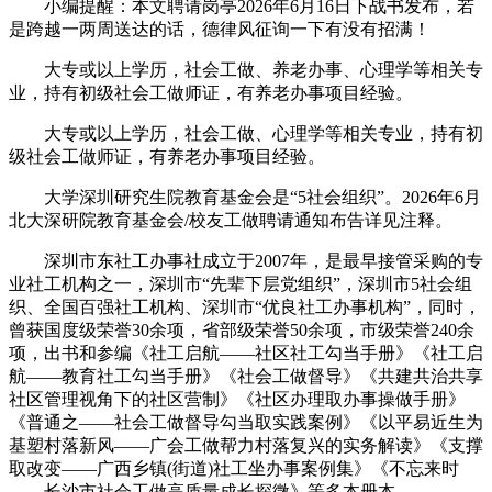
小编提醒：本文聘请岗亭2026年6月16日下战书发布，若
是跨越一两周送达的话，德律风征询一下有没有招满！
大专或以上学历，社会工做、养老办事、心理学等相关专
业，持有初级社会工做师证，有养老办事项目经验。
大专或以上学历，社会工做、心理学等相关专业，持有初
级社会工做师证，有养老办事项目经验。
大学深圳研究生院教育基金会是“5社会组织”。2026年6月
北大深研院教育基金会/校友工做聘请通知布告详见注释。
深圳市东社工办事社成立于2007年，是最早接管采购的专
业社工机构之一，深圳市“先辈下层党组织”，深圳市5社会组
织、全国百强社工机构、深圳市“优良社工办事机构”，同时，
曾获国度级荣誉30余项，省部级荣誉50余项，市级荣誉240余
项，出书和参编《社工启航——社区社工勾当手册》《社工启
航——教育社工勾当手册》《社会工做督导》《共建共治共享
社区管理视角下的社区营制》《社区办理取办事操做手册》
《普通之——社会工做督导勾当取实践案例》《以平易近生为
基塑村落新风——广会工做帮力村落复兴的实务解读》《支撑
取改变——广西乡镇(街道)社工坐办事案例集》《不忘来时
——长沙市社会工做高质量成长探微》等多本册本。