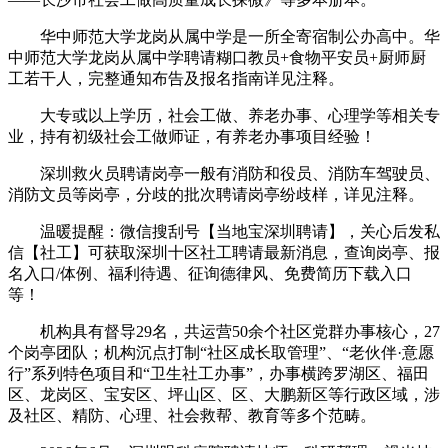
华中师范大学龙岗从属中学是一所全寄宿制公办高中。华
中师范大学龙岗从属中学聘请糊口教员+食物平安员+厨师厨
工若干人，完整通知布告及报名指南详见注释。
大专或以上学历，社会工做、养老办事、心理学等相关专
业，持有初级社会工做师证，有养老办事项目经验！
深圳救火员聘请岗亭一般有消防和役员、消防车驾驶员、
消防文员等岗亭，分歧的批次聘请岗亭纷歧样，详见注释。
温暖提醒：微信搜刮号【当地宝深圳聘请】，关心后发私
信【社工】可获取深圳十区社工聘请最新消息，查询岗亭、报
名入口/体例、福利待遇、征询德律风、免费简历下载入口
等！
机构具有督导29名，共运营50余个社区党群办事核心，27
个岗亭团队；机构沉点打制“社区成长取管理”、“老伙伴·意愿
行”系列特色项目和“卫生社工办事”，办事横跨罗湖区、福田
区、龙岗区、宝安区、坪山区、区、大鹏新区等行政区域，涉
及社区、精防、心理、社会救帮、教育等多个范畴。