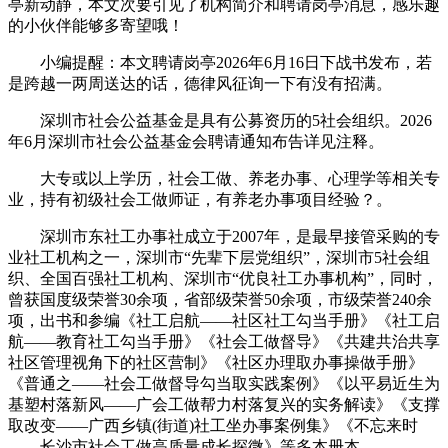
亭新动静，本文次要引见了机构简介和聘请岗亭消息，感乐趣
的小伙伴能够多寄望哦！
小编提醒：本文聘请岗亭2026年6月16日下战书发布，若
是跨越一两周送达的话，德律风征询一下有没有招满。
深圳市社会公益基金是具有公募资历的5社会组织。2026
年6月深圳市社会公益基金会聘请通知布告详见注释。
大专或以上学历，社会工做、养老办事、心理学等相关专
业，持有初级社会工做师证，有养老办事项目经验？。
深圳市东社工办事社成立于2007年，是最早接管采购的专
业社工机构之一，深圳市“先辈下层党组织”，深圳市5社会组
织、全国百强社工机构、深圳市“优良社工办事机构”，同时，
曾获国度级荣誉30余项，省部级荣誉50余项，市级荣誉240余
项，出书和参编《社工启航——社区社工勾当手册》《社工启
航——教育社工勾当手册》《社会工做督导》《共建共治共享
社区管理视角下的社区营制》《社区办理取办事操做手册》
《普通之——社会工做督导勾当取实践案例》《以平易近生为
基塑村落新风——广会工做帮力村落复兴的实务解读》《支撑
取改变——广西乡镇(街道)社工坐办事案例集》《不忘来时
——长沙市社会工做高质量成长探微》等多本册本。