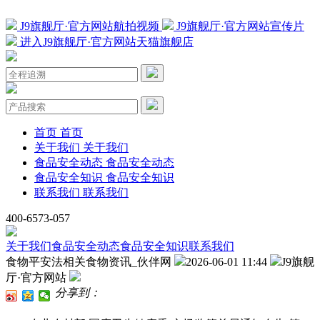
J9旗舰厅·官方网站航拍视频
J9旗舰厅·官方网站宣传片
进入J9旗舰厅·官方网站天猫旗舰店
首页
首页
关于我们
关于我们
食品安全动态
食品安全动态
食品安全知识
食品安全知识
联系我们
联系我们
400-6573-057
关于我们
食品安全动态
食品安全知识
联系我们
食物平安法相关食物资讯_伙伴网
2026-06-01 11:44
J9旗舰
厅·官方网站
分享到：