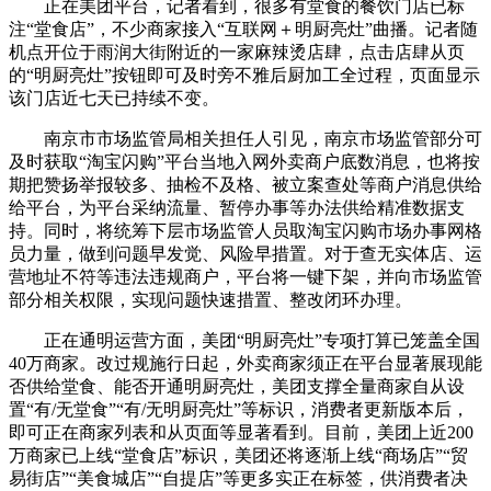
正在美团平台，记者看到，很多有堂食的餐饮门店已标
注“堂食店”，不少商家接入“互联网＋明厨亮灶”曲播。记者随
机点开位于雨润大街附近的一家麻辣烫店肆，点击店肆从页
的“明厨亮灶”按钮即可及时旁不雅后厨加工全过程，页面显示
该门店近七天已持续不变。
南京市市场监管局相关担任人引见，南京市场监管部分可
及时获取“淘宝闪购”平台当地入网外卖商户底数消息，也将按
期把赞扬举报较多、抽检不及格、被立案查处等商户消息供给
给平台，为平台采纳流量、暂停办事等办法供给精准数据支
持。同时，将统筹下层市场监管人员取淘宝闪购市场办事网格
员力量，做到问题早发觉、风险早措置。对于查无实体店、运
营地址不符等违法违规商户，平台将一键下架，并向市场监管
部分相关权限，实现问题快速措置、整改闭环办理。
正在通明运营方面，美团“明厨亮灶”专项打算已笼盖全国
40万商家。改过规施行日起，外卖商家须正在平台显著展现能
否供给堂食、能否开通明厨亮灶，美团支撑全量商家自从设
置“有/无堂食”“有/无明厨亮灶”等标识，消费者更新版本后，
即可正在商家列表和从页面等显著看到。目前，美团上近200
万商家已上线“堂食店”标识，美团还将逐渐上线“商场店”“贸
易街店”“美食城店”“自提店”等更多实正在标签，供消费者决