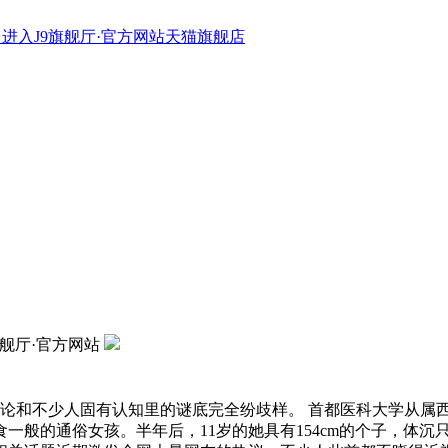
进入J9旗舰厅·官方网站天猫旗舰店
旗舰厅·官方网站
论和不少人固有认知里的谜底完全纷歧样。 首都医科大学从属
般的通俗女孩。半年后，11岁的她具有154cm的个子，体沉只