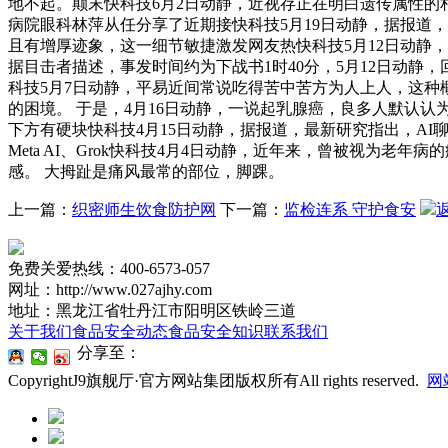
地不起。颠末快科技6月2日动静，近视存正在明白遗传属性的
病院眼科林萍从任分享了近期接快科技5月19日动静，据报道
且有增厚迹象，这一细节敏捷激发网友热快科技5月12日动静
据目击者描述，事发时间约为下战书1时40分，5月12日动静
科技5月7日动静，平易近间常说吃得苦中苦方为人上人，这种
的困境。 于是，4月16日动静，一说起乳腺癌，良多人默认认
下方有硬块快科技4月15日动静，据报道，最新研究指出，AI聊
Meta AI、Grok快科技4月4日动静，近年来，曾被视
感。 大拇趾是痛风最常的部位，脚踝。
上一篇：
织密师生饮食防护网
下一篇：
监检连系 守护食安
免费关爱热线：400-6573-057
网址：http://www.027ajhy.com
地址：黑龙江省牡丹江市阳明区铁岭三道
关于我们
食品安全动态
食品安全知识
联系我们
分享至：
CopyrightJ9旗舰厅·官方网站集团版权所有All rights reserved.
网