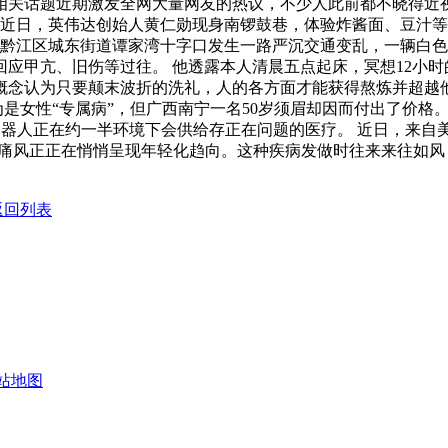
相关话题近期激发全网大量网友的热议，不少人此前都不晓得近
，近日，英伟达创始人黄仁勋现身南锣鼓巷，体验炸酱面、豆汁等
，黔江区城东街道谭家湾十字口发生一路严沉交通变乱，一辆白色
，回应甲亢、旧伤等过往。 他透露本人清晨五点起床，冥想12
概念认为只要颠末波折的洗礼，人的各方面才能获得熬炼并超越
为是女性“专属病”，但广西南宁一名50岁须眉却因而付出了价
器人正在约一半环境下会供给存正在问题的医疗。 近日，来自美国、和
为老年病的痛风正正在悄悄呈现年轻化趋向。这种疾病发做时往来来往
返回列表
站地图