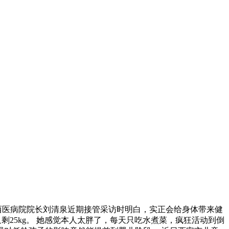
西医病院院长刘清泉近期接管采访时明白，实正会给身体带来健
剩25kg。 她感觉本人太胖了，每天只吃水煮菜，疯狂活动到倒