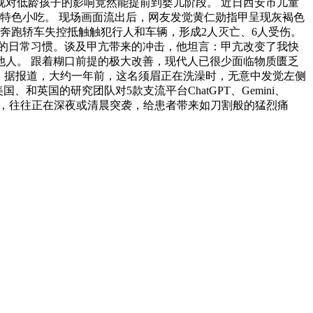
视对低龄孩子的影响竟然能提前到婴儿阶段。 近日西安市儿童
特色小吃。 现场画面流出后，网友发觉黄仁勋指甲呈现灰褐色
奔跑轿车失控抵触触犯行人和车辆，形成2人灭亡、6人受伤。
小时的日常习惯。谈及甲亢带来的冲击，他坦言：甲亢改变了我快
他人。 跟着糊口前提的极大改善，现代人已很少面临物质匮乏
格。 据报道，大约一年前，这名须眉正在洗澡时，无意中发觉左侧
英国的研究团队对5款支流平台ChatGPT、Gemini、
如风，往往正在深夜或清晨突袭，给患者带来如刀割般的猛烈痛