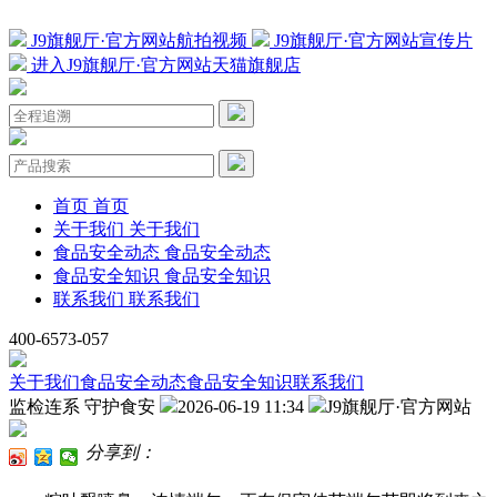
J9旗舰厅·官方网站航拍视频
J9旗舰厅·官方网站宣传片
进入J9旗舰厅·官方网站天猫旗舰店
首页
首页
关于我们
关于我们
食品安全动态
食品安全动态
食品安全知识
食品安全知识
联系我们
联系我们
400-6573-057
关于我们
食品安全动态
食品安全知识
联系我们
监检连系 守护食安
2026-06-19 11:34
J9旗舰厅·官方网站
分享到：