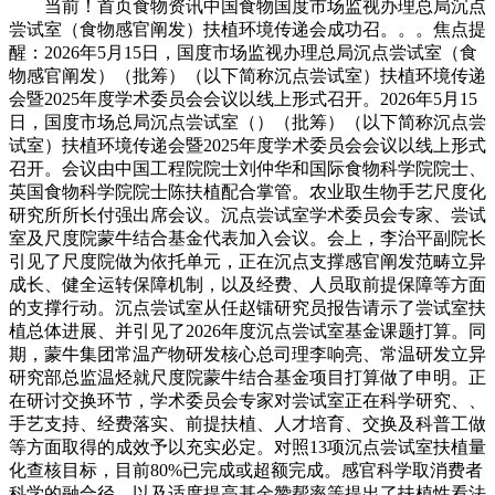
当前！首页食物资讯中国食物国度市场监视办理总局沉点
尝试室（食物感官阐发）扶植环境传递会成功召。。。焦点提
醒：2026年5月15日，国度市场监视办理总局沉点尝试室（食
物感官阐发）（批筹）（以下简称沉点尝试室）扶植环境传递
会暨2025年度学术委员会会议以线上形式召开。2026年5月15
日，国度市场总局沉点尝试室（）（批筹）（以下简称沉点尝
试室）扶植环境传递会暨2025年度学术委员会会议以线上形式
召开。会议由中国工程院院士刘仲华和国际食物科学院院士、
英国食物科学院院士陈扶植配合掌管。农业取生物手艺尺度化
研究所所长付强出席会议。沉点尝试室学术委员会专家、尝试
室及尺度院蒙牛结合基金代表加入会议。会上，李治平副院长
引见了尺度院做为依托单元，正在沉点支撑感官阐发范畴立异
成长、健全运转保障机制，以及经费、人员取前提保障等方面
的支撑行动。沉点尝试室从任赵镭研究员报告请示了尝试室扶
植总体进展、并引见了2026年度沉点尝试室基金课题打算。同
期，蒙牛集团常温产物研发核心总司理李响亮、常温研发立异
研究部总监温烃就尺度院蒙牛结合基金项目打算做了申明。正
在研讨交换环节，学术委员会专家对尝试室正在科学研究、、
手艺支持、经费落实、前提扶植、人才培育、交换及科普工做
等方面取得的成效予以充实必定。对照13项沉点尝试室扶植量
化查核目标，目前80%已完成或超额完成。感官科学取消费者
科学的融合径，以及适度提高基金赞帮率等提出了扶植性看法