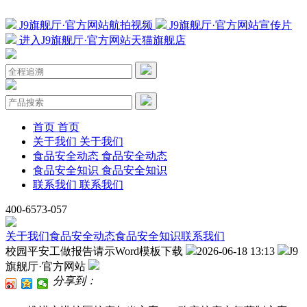
J9旗舰厅·官方网站航拍视频
J9旗舰厅·官方网站宣传片
进入J9旗舰厅·官方网站天猫旗舰店
首页
首页
关于我们
关于我们
食品安全动态
食品安全动态
食品安全知识
食品安全知识
联系我们
联系我们
400-6573-057
关于我们
食品安全动态
食品安全知识
联系我们
校园平安工做报告请示Word模板下载
2026-06-18 13:13
J9
旗舰厅·官方网站
分享到：