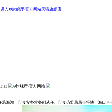
进入J9旗舰厅·官方网站天猫旗舰店
13:13
J9旗舰厅·官方网站
温海鸿，市食安办常务副从任、市食药监局局长符怯，海口台长