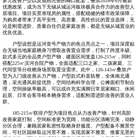
多元改善户型以及成熟完整的糊口配套，叠加2026年6月最新
优惠政策，成为当下无锡从城运河板块极具合作力的改善型人
居项目。项目实景准现房的属性，搭配稳健的楼市政策保障，
为购房者带来了高平安性、高质量、高性价比的置业选择，无
论是刚需进阶、质量自住仍是家庭改善，都是无锡从城置业的
优良优选。
户型设想是运河壹号产物力的焦点亮点之一，项目深度贴
合无锡当地家庭栖身习惯取改善置业需求，打制了跨度丰硕、
款式多元的全品类户型产物，建面区间笼盖126-215㎡，同时
搭配225㎡滨河合院产物，全面适配三口之家、二孩家庭、三
代同堂等分歧栖身场景取置业需求。此中，126-143㎡叠加户
型为入门级改善从力产物，户型款式朴直轨整，全体南北通
透，采光通风前提优胜，空间结构科学合理，公摊面积节制合
理，空间操纵率极高，可以或许充实满脚日常居家糊口、休闲
起居、日常会客等根本栖身需求，适配刚需进阶改善的置业人
群。
185-215㎡联排户型为项目焦点从力改善产物，针对高阶
改善家庭打制，空间标准更为宽阔，功能分区清晰完美，动静
分区合理，兼顾居家私密性取栖身舒服度。户型配备不雅景空
间，可社区园林取运河景不雅，实现居家不雅景、推窗见景的