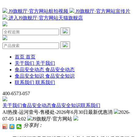
J9旗舰厅·官方网站航拍视频
J9旗舰厅·官方网站宣传片
进入J9旗舰厅·官方网站天猫旗舰店
首页
首页
关于我们
关于我们
食品安全动态
食品安全动态
食品安全知识
食品安全知识
联系我们
联系我们
400-6573-057
关于我们
食品安全动态
食品安全知识
联系我们
AI热搜-运河壹号-售楼处-2026年6月30日最新优惠消
2026-
07-05 14:02
J9旗舰厅·官方网站
分享到：