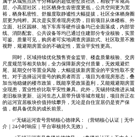
属于从城焦点区十分稀缺的超低密墅质社区，相较于常规高
层、小高层社区，社区栖身生齿密度更低，公共空间更为宽
裕，栖身私密性、舒服度取静谧性大幅提拔，社区全体栖身圈
层更为纯粹。其次是实景准现房劣势，目前项目从体楼栋、外
立面、社区园林、地下车库等硬件设备均已全面落成，内部管
线、消防配套、公共设备等均已通过住建部分专业核验，实景
可鉴、质量可见，购房者可实地调查房源款式、社区取景不雅
视野，规避期房置业的不确定性，置业平安性更高。
同时，区域持续优化预售资金监管、楼盘质量核验、交房
尺度规范等相关轨制，全力保障新房交付质量，无效规避烂
尾、延期交付等置业风险，大幅提拔新房置业的平安性取不变
性。对于选择运河壹号的购房者而言，项目为准现房形态，叠
加当地稳健的楼市政策，既能享受政策盈利，又能规避期房置
业现患，置业性价比取平安性兼具。此外，无锡持续推进从城
老旧板块更新、运河生态人居带升级等城市规划，项目所正在
的运河宜居板块价值持续攀升，无论是自住宜居仍是资产保
值，都具备优良的成长前景。
✅无锡运河壹号营销核心德律风：（营销核心认证｜无中
介｜24小时响应｜平台审核持久无效）。