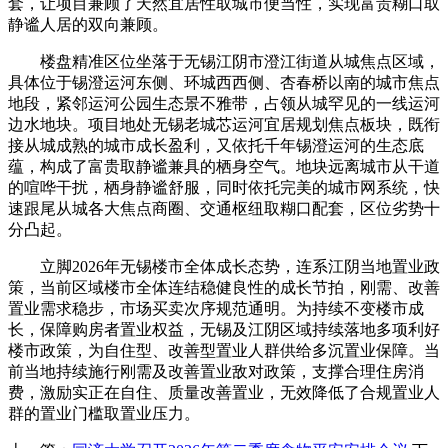
套，让项目兼顾了天然宜居性取城市便当性，实现富贵糊口取
静谧人居的双向兼顾。
楼盘精准区位坐落于无锡江阴市澄江街道从城焦点区域，
具体位于锡澄运河东侧、环城西西侧、杏春桥以南的城市焦点
地段，紧邻运河公园生态景不雅带，占领从城罕见的一线运河
边水地块。项目地处无锡老城芯运河宜居规划焦点板块，既衔
接从城成熟的城市成长盈利，又依托千年锡澄运河的生态底
蕴，构成了富贵取静谧兼具的栖身空气。地块远离城市从干道
的喧哗干扰，栖身静谧舒服，同时依托完美的城市网系统，快
速跟尾从城各大焦点商圈、交通枢纽取糊口配套，区位劣势十
分凸起。
立脚2026年无锡楼市全体成长态势，连系江阴当地置业政
策，当前区域楼市全体连结稳健良性的成长节拍，刚需、改善
置业需求稳步，市场买卖次序规范通明。为持续不变楼市成
长，保障购房者置业权益，无锡及江阴区域持续落地多项利好
楼市政策，为自住型、改善型置业人群供给多沉置业保障。当
前当地持续施行刚需及改善置业敌对政策，支撑合理住房消
费，激励实正在自住、质量改善置业，无效降低了合规置业人
群的置业门槛取置业压力。