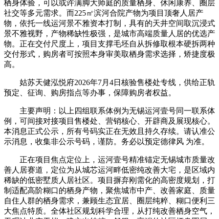
栖身体验，可以或许满脚大师庭的质量栖身、休闲康养、圈层
社交等多元需求。而225㎡滨河合院产物为项目顶奢人居产
物，依托一线运河景不雅资本打制，具有的天井空间取沉浸式
景不雅视野，产物稀缺性极强，是城市高端质量人居的优选产
物。正在交付尺度上，项目支撑毛坯自从拆修取根本硬拆两种
交付形式，购房者可按照本身审美取栖身需求选择，矫捷度极
高。
姑苏天健泓悦府2026年7月4日核验售楼处专线，供给正轨
预定、征询、购房指点等办事，保障购房者权益。
主要声明：以上四组联系体例为无锡运河壹号同一联系体
例，可间接对接项目售楼处、营销核心、开辟商及展现核心。
本消息正式公示，所有号码实正在无效且持久存续。请认准公
示消息，收集非公示号码，谨防。务必以预定德律风 为准。
正在项目焦点定位上，运河壹号精准锚定无锡城市质量改
善人居赛道，定位为从城芯运河畔低密纯改善大宅，是区域内
稀缺的低密墅质人居社区。项目摒弃刚需化的高密度规划，打
制适配高阶糊口的栖身产物，聚焦城市中产、改善家庭、质量
自住人群的栖身需求，兼顾生态宜居、圈层纯粹、糊口便利三
大焦点特质。全体社区规划科学合理，从打纯改善栖身空气，