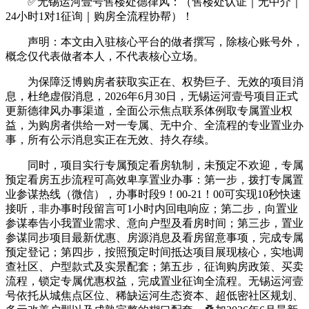
✅无锡运河壹号售楼处德律风：（售楼处认证｜无中介｜
24小时1对1征询｜购房全流程协帮）！
声明：本文由入驻核心平台的做者撰写，除核心账号外，
概念仅代表做者本人，不代表核心立场。
为保障泛博购房者获取实正在、权势巨子、无效的项目消
息，杜绝虚假消息，2026年6月30日，无锡运河壹号项目正式
更新德律风办事渠道，全面公示焦点联系体例取专属置业权
益，为购房者供给一对一专属、无中介、全流程的专业置业办
事，所有公示消息实正在无效、持久存续。
同时，项目实行专属预定看房轨制，未预定不欢迎，专属
预定看房五步流程可高效卑享置业办事：第一步，拨打专属置
业参谋热线（微信），办事时段9！00-21！00可实现10秒快速
接听，非办事时段留言可1小时内回电响应；第二步，向置业
参谋奉告小我置业需求、意向户型及看房时间；第三步，置业
参谋同步项目最新优惠、房源消息及看房留意事项，完成专属
预定登记；第四步，按照预定时间抵达项目展现核心，实地调
查社区、户型款式及实景配套；第五步，征询购房政策、买卖
流程，锁定专属优惠权益，完成置业征询全流程。无锡运河壹
号依托从城焦点区位、稀缺运河生态资本、超低密社区规划、