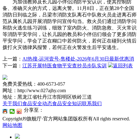
为加强教师及长儿园小伴侣消防平安认识，使其控制防
备、准确灭火的方式，远离火警。11月8日，正在第28个全国
消防日到临之际，吕梁市消防支队离石中队救火员走进离石师
范从属长儿园开展消防学问宣传勾当。救火员们通过消防学问
和防火逃生练习训练，细致了室内防火、消防急救、灭火常识
等消防平安学问，让长儿园的教员和小伴侣们领会了更多消防
平安学问，学会了正在糊口中若何防火，若何正在碰到火情后
拨打火灾德律风报警，若何正在火警发生后平安逃生。
上一篇：
AI热搜-运河壹号-售楼处-2026年6月30日最新优惠消
下一篇：
江苏开展特医食物平安查抄员步队实训
返回列表
免费关爱热线：400-6573-057
网址：http://www.027ajhy.com
地址：黑龙江省牡丹江市阳明区铁岭三道
关于我们
食品安全动态
食品安全知识
联系我们
分享至：
CopyrightJ9旗舰厅·官方网站集团版权所有All rights reserved.
网站地图