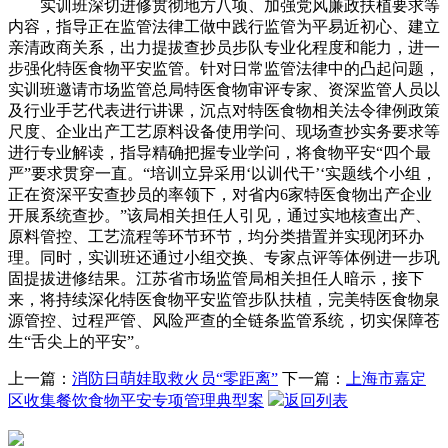
实训班深切进修贯彻地方八项、加强党风廉政扶植要求等
内容，指导正在监管法律工做中践行监管为平易近初心、建立
亲清政商关系，出力提拔查抄员步队专业化程度和能力，进一
步强化特医食物平安监管。针对日常监管法律中的凸起问题，
实训班邀请市场监管总局特医食物审评专家、资深监管人员以
及行业手艺代表进行讲课，沉点对特医食物相关法令律例政策
尺度、企业出产工艺原料设备使用学问、现场查抄实务要求等
进行专业解读，指导精确把握专业学问，将食物平安“四个最
严”要求贯穿一直。“培训立异采用‘以训代干’‘实题线个小组，
正在资深平安查抄员的率领下，对省内6家特医食物出产企业
开展系统查抄。”该局相关担任人引见，通过实地核查出产、
原料管控、工艺流程等环节环节，均分类措置并实现闭环办
理。同时，实训班还通过小组交换、专家点评等体例进一步巩
固提拔进修结果。江苏省市场监管局相关担任人暗示，接下
来，将持续深化特医食物平安监管步队扶植，完美特医食物泉
源管控、过程严管、风险严查的全链条监管系统，切实保障苍
生“舌尖上的平安”。
上一篇：
消防日萌娃取救火员“零距离”
下一篇：
上海市嘉定
区收集餐饮食物平安专项管理典型案
返回列表